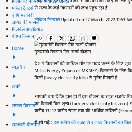
सब्सिडी भी देती है. इसी क्रम में किसानों की मदद के लिए 
मिलेनियर फार्मर ऑफ इंडिया अवॉर्ड
से राज्य के कई किसानों को लाभ पहुंच रहा है.
महिंद्रा ट्रैक्टर्स
कृषि मशीनरी
लोकेश निरवाल
Updated on 27 March, 2022 11:53 A
जायद की फसल
बिज़नेस आइडियाज
पीएम किसान
Home
मुख्यमंत्री किसान मित्र ऊर्जा योजना
देश में किसानों की आर्थिक तौर पर मदद करने के लिए शुर
न्यूज़ रैप
Mitra Energy Yojana or MKMEY) किसानों के लिए किसी 
बिलों (heavy electricity bills) से मुक्ति मिलती है.
खबरें
आपको बता दें कि हाल ही में इस योजना के तहत अजमेर डिस्
का बिजली बिल शून्य (farmers' electricity bill zero) आ
सफल किसान
करीब 132.12 करोड़ रुपए तक की आर्थिक सब्सिडी (Econom
ये भी पढ़े ः
इस स्कीम की वजह से 3 लाख किसानों का बिल आया
सरकारी योजनाएं