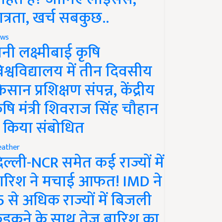
ात्रता, खर्च सबकुछ..
ws
ानी लक्ष्मीबाई कृषि
िश्वविद्यालय में तीन दिवसीय
िसान प्रशिक्षण संपन्न, केंद्रीय
ृषि मंत्री शिवराज सिंह चौहान
े किया संबोधित
ather
िल्ली-NCR समेत कई राज्यों में
ारिश ने मचाई आफत! IMD ने
5 से अधिक राज्यों में बिजली
ड़कने के साथ तेज बारिश का