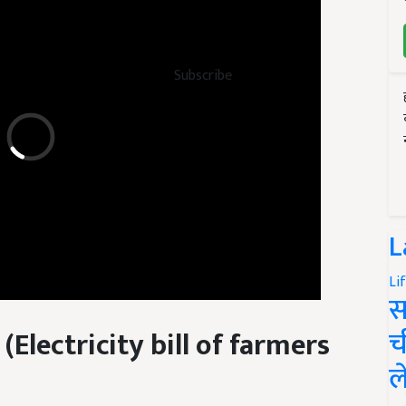
Subscribe
L
Li
स
(Electricity bill of farmers
च
ल