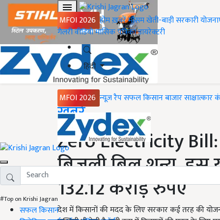
MFOI 2026
होम
ख़बरें
मौसम
खेती-बाड़ी
सरकारी योजना
गैलरी
वीडियो
मासिक पत्रिका
डायरेक्टरी
हिंदी
MFOI 2026
न्यूज़ रैप
सफल किसान
बाजार
साक्षात्कार
क
Home
ख़बरें
Zero Electricity Bill:
बिजली बिल शून्य, इस 
132.12 करोड़ रुपए
#Top on Krishi Jagran
देश में किसानों की मदद के लिए सरकार कई तरह की योजना
सफल किसान