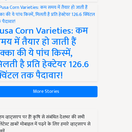
usa Corn Varieties: कम
मय में तैयार हो जाती हैं
क्का की ये पांच किस्में,
िलती है प्रति हेक्टेयर 126.6
्विंटल तक पैदावार!
More Stories
हम व्हाट्सएप पर हैं! कृषि से संबंधित देशभर की सभी
लेटेस्ट ख़बरें मोबाइल में पढ़ने के लिए हमारे व्हाट्सएप से
जुड़ें.