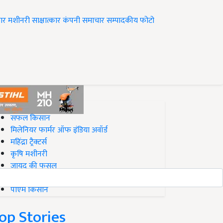
ार
मशीनरी
साक्षात्कार
कंपनी समाचार
सम्पादकीय
फोटो
op on Krishi Jagran
सफल किसान
मिलेनियर फार्मर ऑफ इंडिया अवॉर्ड
महिंद्रा ट्रैक्टर्स
कृषि मशीनरी
जायद की फसल
बिज़नेस आइडियाज
पीएम किसान
op Stories