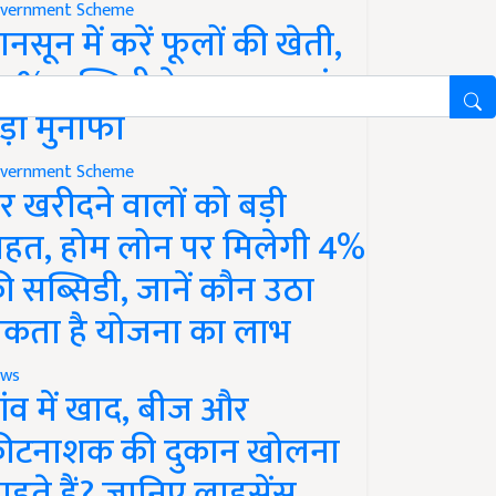
vernment Scheme
ानसून में करें फूलों की खेती,
0% सब्सिडी के साथ कमाएं
ड़ा मुनाफा
vernment Scheme
र खरीदने वालों को बड़ी
ाहत, होम लोन पर मिलेगी 4%
ी सब्सिडी, जानें कौन उठा
कता है योजना का लाभ
ws
ांव में खाद, बीज और
ीटनाशक की दुकान खोलना
ाहते हैं? जानिए लाइसेंस,