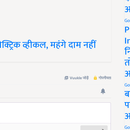
अ
Go
P
ट्रिक व्हीकल, महंगे दाम नहीं
I
न
त
अ
Go
ब
प
अ
Go