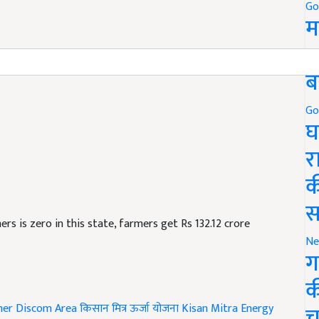
Go
म
5
ब
Go
घ
र
क
स
rmers is zero in this state, farmers get Rs 132.12 crore
Ne
ग
क
mer Discom Area
किसान मित्र ऊर्जा योजना
Kisan Mitra Energy
च