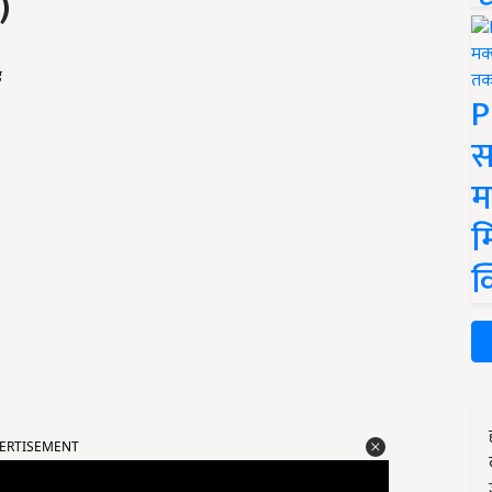
s)
ड
P
स
म
म
क
ERTISEMENT