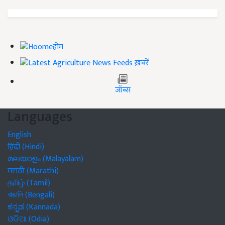
होम
ख़बरें
जॉब्स
Languages
English
हिंदी (Hindi)
മലയാളം (Malayalam)
मराठी (Marathi)
தமிழ் (Tamil)
বাঙালি (Bengali)
ಕನ್ನಡ (Kannada)
ଓଡିଆ (Odia)