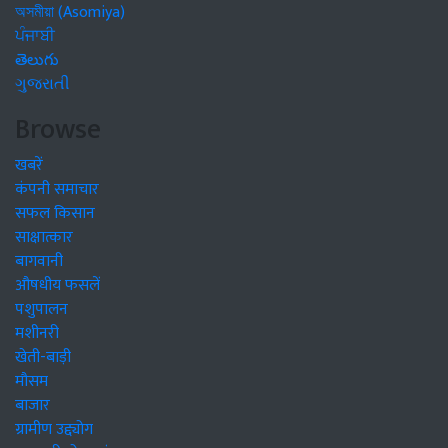
অসমীয়া (Asomiya)
ਪੰਜਾਬੀ
తెలుగు
ગુજરાતી
Browse
खबरें
कंपनी समाचार
सफल किसान
साक्षात्कार
बागवानी
औषधीय फसलें
पशुपालन
मशीनरी
खेती-बाड़ी
मौसम
बाजार
ग्रामीण उद्द्योग