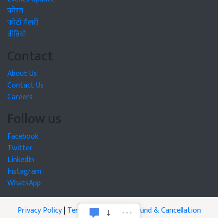
फोरम
फोटो गैलरी
वीडियो
Contact
About Us
Contact Us
Careers
Follow us
Facebook
Twitter
LinkedIn
Instagram
WhatsApp
Privacy Policy
|
Terms of Service
|
Refund & Cancellation