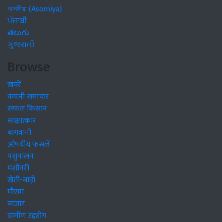
অসমীয়া (Asomiya)
ਪੰਜਾਬੀ
తెలుగు
ગુજરાતી
Browse
खबरें
कंपनी समाचार
सफल किसान
साक्षात्कार
बागवानी
औषधीय फसलें
पशुपालन
मशीनरी
खेती-बाड़ी
मौसम
बाजार
ग्रामीण उद्द्योग