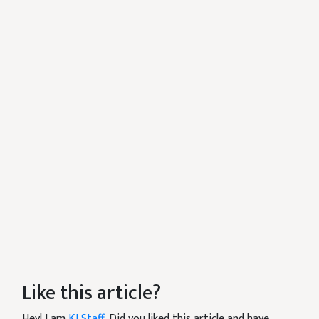
Like this article?
Hey! I am
KJ Staff
. Did you liked this article and have