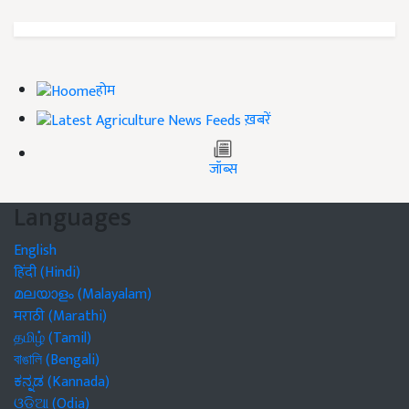
होम
ख़बरें
जॉब्स
Languages
English
हिंदी (Hindi)
മലയാളം (Malayalam)
मराठी (Marathi)
தமிழ் (Tamil)
বাঙালি (Bengali)
ಕನ್ನಡ (Kannada)
ଓଡିଆ (Odia)