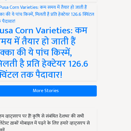
usa Corn Varieties: कम
मय में तैयार हो जाती हैं
क्का की ये पांच किस्में,
िलती है प्रति हेक्टेयर 126.6
्विंटल तक पैदावार!
More Stories
हम व्हाट्सएप पर हैं! कृषि से संबंधित देशभर की सभी
लेटेस्ट ख़बरें मोबाइल में पढ़ने के लिए हमारे व्हाट्सएप से
जुड़ें.