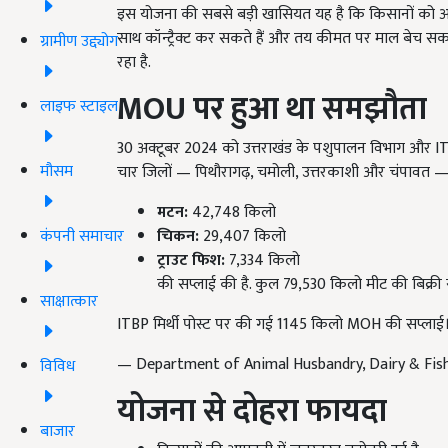
इस योजना की सबसे बड़ी खासियत यह है कि किसानों को अब अप
साथ कॉन्ट्रैक्ट कर सकते हैं और तय कीमत पर माल बेच सकते
ग्रामीण उद्द्योग
रहा है.
MOU
पर हुआ था समझौता
लाइफ स्टाइल
30 अक्टूबर 2024 को उत्तराखंड के पशुपालन विभाग और
मौसम
चार जिलों — पिथौरागढ़, चमोली, उत्तरकाशी और चंपावत — 
मटन:
42,748 किलो
कंपनी समाचार
चिकन:
29,407 किलो
ट्राउट फिश:
7,334 किलो
की सप्लाई की है. कुल 79,530 किलो मीट की बिक्री 
साक्षात्कार
ITBP मिर्थी पोस्ट पर की गई 1145 किलो MOH की सप्लाई
— Department of Animal Husbandry, Dairy & Fi
विविध
योजना से दोहरा फायदा
बाजार