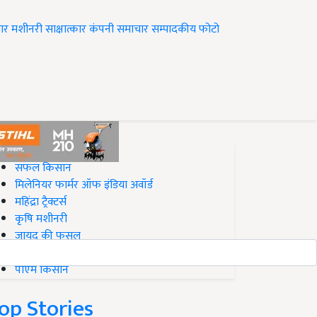
ार
मशीनरी
साक्षात्कार
कंपनी समाचार
सम्पादकीय
फोटो
op on Krishi Jagran
सफल किसान
मिलेनियर फार्मर ऑफ इंडिया अवॉर्ड
महिंद्रा ट्रैक्टर्स
कृषि मशीनरी
जायद की फसल
बिज़नेस आइडियाज
पीएम किसान
op Stories