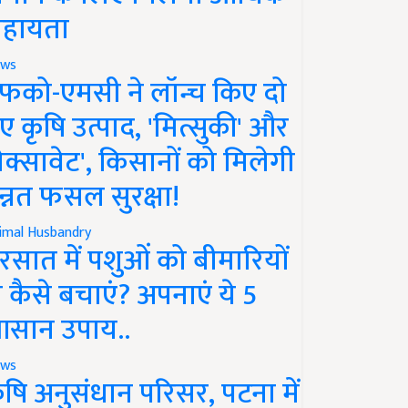
हायता
ws
फको-एमसी ने लॉन्च किए दो
ए कृषि उत्पाद, 'मित्सुकी' और
नेक्सावेट', किसानों को मिलेगी
न्नत फसल सुरक्षा!
imal Husbandry
रसात में पशुओं को बीमारियों
े कैसे बचाएं? अपनाएं ये 5
सान उपाय..
ws
ृषि अनुसंधान परिसर, पटना में