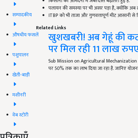
किसानों की आमदनी में जबरदस्त बढ़ोतरी हुई है.
पलायन की समस्या पर भी असर पड़ा है, क्योंकि अब लो
सम्पादकीय
ITBP को भी ताजा और गुणवत्तापूर्ण मीट आसानी से म
Related Links
खुशखबरी! अब गेहूं की कट
औषधीय फसलें
पर मिल रही 11 लाख रुप
पशुपालन
Sub Mission on Agricultural Mechanization Sch
पर 50% तक का लाभ दिया जा रहा है. जानिए योजना
खेती-बाड़ी
मशीनरी
वेब स्टोरी
पत्रिकाएँ