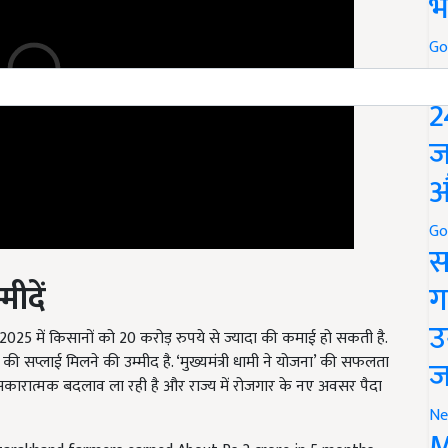
भ
Go
P
2
ज
औ
Go
स
मीदें
ग
25 में किसानों को 20 करोड़ रुपये से ज्यादा की कमाई हो सकती है.
उ
की सप्लाई मिलने की उम्मीद है. ‘मुख्यमंत्री धामी ने योजना’ की सफलता
 सकारात्मक बदलाव ला रही है और राज्य में रोजगार के नए अवसर पैदा
ज
Ne
arakhand farmers earned About Rs 2 crore in 5 months
M