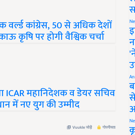
स
 वर्ल्ड कांग्रेस, 50 से अधिक देशों
Ne
िकाऊ कृषि पर होगी वैश्विक चर्चा
इ
न
'
उ
An
ाला ICAR महानिदेशक व डेयर सचिव
ब
न में नए युग की उम्मीद
स
आ
Ne
क