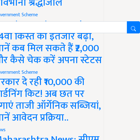
ावभीनी श्रद्धांजलि
vernment Scheme
M Kisan Yojana Update:
4वीं किस्त का इंतजार बढ़ा,
ानें कब मिल सकते हैं ₹2,000
र कैसे चेक करें अपना स्टेटस
vernment Scheme
रकार दे रही ₹10,000 की
ार्डनिंग किट! अब छत पर
गाएं ताजी ऑर्गेनिक सब्जियां,
ानें आवेदन प्रक्रिया..
ws
aharashtra News: सीएम