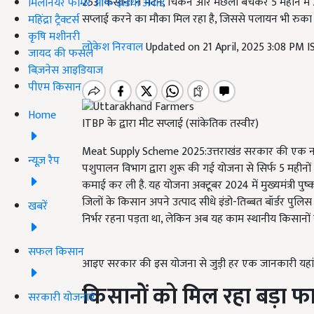
253 किसानों ने मटन, चिकन और मछली बेचकर 5 महीने में 
मिलेनियर फार्मर ऑफ इंडिया अवॉर्ड
सप्लाई करने का मौका मिल रहा है, जिससे पलायन भी रुका ह
महिंद्रा ट्रैक्टर्स
कृषि मशीनरी
लोकेश निरवाल
Updated on 21 April, 2025 3:08 PM 
जायद की फसल
बिज़नेस आइडियाज
पीएम किसान
Home
ITBP के द्वारा मीट सप्लाई (सांकेतिक तस्वीर)
Meat Supply Scheme 2025:उत्तराखंड सरकार की एक नई पहल 
न्यूज़ रैप
पशुपालन विभाग द्वारा शुरू की गई योजना से सिर्फ 5 महीन
कमाई कर ली है. यह योजना अक्टूबर 2024 में मुख्यमंत्री पुष्कर
जिलों के किसान अपने उत्पाद सीधे इंडो-तिब्बत बॉर्डर पुलि
खबरें
निर्भर रहना पड़ता था, लेकिन अब यह काम स्थानीय किसानों से
सफल किसान
आइए सरकार की इस योजना से जुड़ी हर एक जानकारी यहां ज
किसानों को मिल रहा बड़ा फ
सरकारी योजनाएं