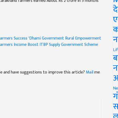
द
ए
क
Farmers Success
'Dhami Government
Rural Empowerment
न
armers Income Boost
ITBP Supply
Government Scheme
Li
ब
न
icle and have suggestions to improve this article?
Mail
me
आ
Ne
ग
स
ल