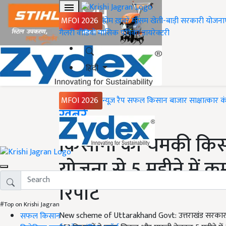
MFOI 2026
होम
ख़बरें
मौसम
खेती-बाड़ी
सरकारी योजना
गैलरी
वीडियो
मासिक पत्रिका
डायरेक्टरी
हिंदी
MFOI 2026
न्यूज़ रैप
सफल किसान
बाजार
साक्षात्कार
क
Home
ख़बरें
किसानों की चमकी किस्
योजना से 5 महीने में कमा
रिपोर्ट
#Top on Krishi Jagran
New scheme of Uttarakhand Govt: उत्तराखंड सरकार की नई
सफल किसान