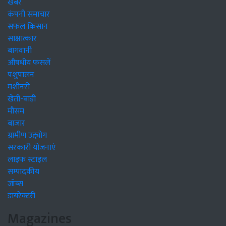
खबरें
कंपनी समाचार
सफल किसान
साक्षात्कार
बागवानी
औषधीय फसलें
पशुपालन
मशीनरी
खेती-बाड़ी
मौसम
बाजार
ग्रामीण उद्द्योग
सरकारी योजनाएं
लाइफ स्टाइल
सम्पादकीय
जॉब्स
डायरेक्टरी
Magazines