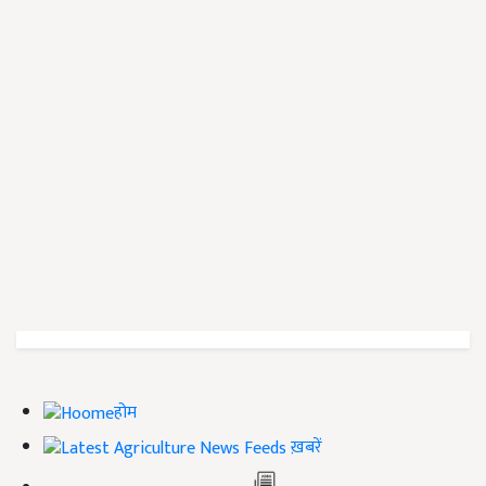
होम
ख़बरें