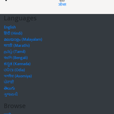
जॉब्स
Languages
English
हिंदी (Hindi)
മലയാളം (Malayalam)
मराठी (Marathi)
தமிழ் (Tamil)
বাঙালি (Bengali)
ಕನ್ನಡ (Kannada)
ଓଡିଆ (Odia)
অসমীয়া (Asomiya)
ਪੰਜਾਬੀ
తెలుగు
ગુજરાતી
Browse