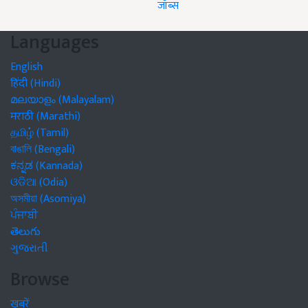
जॉब्स
Languages
English
हिंदी (Hindi)
മലയാളം (Malayalam)
मराठी (Marathi)
தமிழ் (Tamil)
বাঙালি (Bengali)
ಕನ್ನಡ (Kannada)
ଓଡିଆ (Odia)
অসমীয়া (Asomiya)
ਪੰਜਾਬੀ
తెలుగు
ગુજરાતી
Browse
खबरें