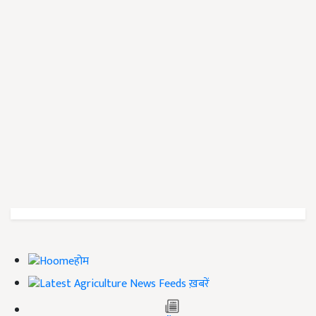
होम
ख़बरें