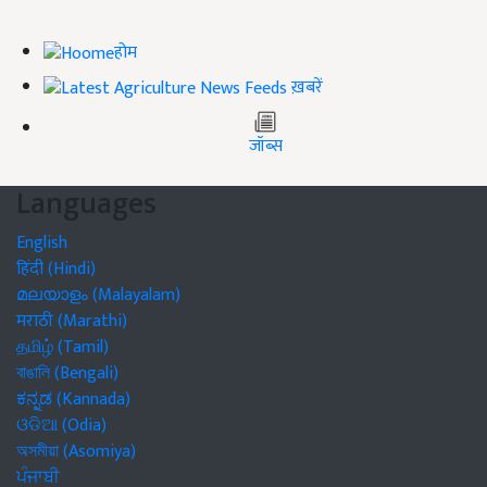
होम
ख़बरें
जॉब्स
Languages
English
हिंदी (Hindi)
മലയാളം (Malayalam)
मराठी (Marathi)
தமிழ் (Tamil)
বাঙালি (Bengali)
ಕನ್ನಡ (Kannada)
ଓଡିଆ (Odia)
অসমীয়া (Asomiya)
ਪੰਜਾਬੀ