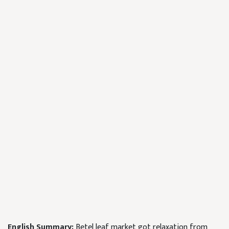
English Summary:
Betel leaf market got relaxation from