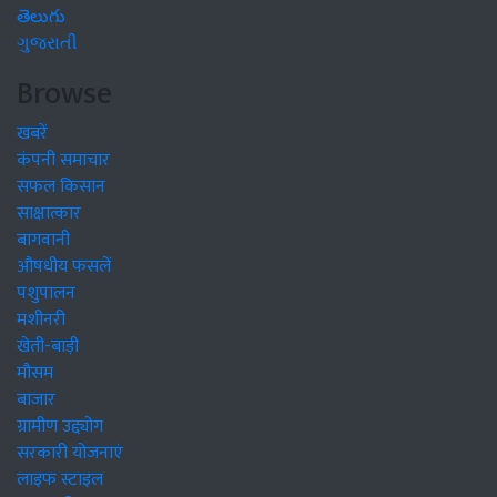
తెలుగు
ગુજરાતી
Browse
खबरें
कंपनी समाचार
सफल किसान
साक्षात्कार
बागवानी
औषधीय फसलें
पशुपालन
मशीनरी
खेती-बाड़ी
मौसम
बाजार
ग्रामीण उद्द्योग
सरकारी योजनाएं
लाइफ स्टाइल