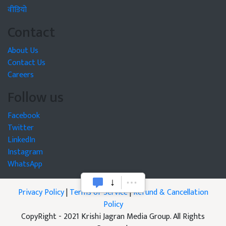
वीडियो
Contact
About Us
Contact Us
Careers
Follow us
Facebook
Twitter
LinkedIn
Instagram
WhatsApp
Privacy Policy
|
Terms of Service
|
Refund & Cancellation
Policy
CopyRight - 2021 Krishi Jagran Media Group. All Rights