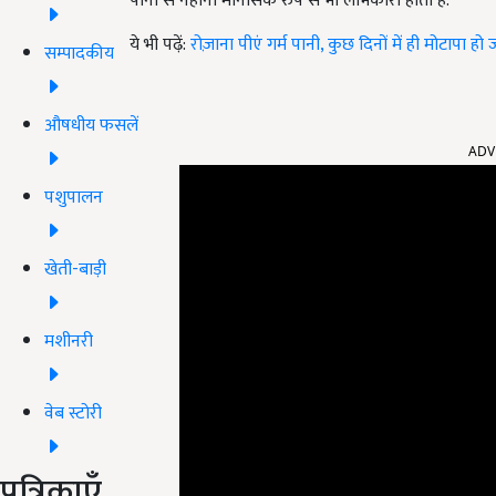
पानी से नहाना मानसिक रुप से भी लाभकारी होता है.
ये भी पढ़ें:
रोज़ाना पीएं गर्म पानी, कुछ दिनों में ही मोटापा ह
सम्पादकीय
औषधीय फसलें
ADV
पशुपालन
खेती-बाड़ी
मशीनरी
वेब स्टोरी
पत्रिकाएँ