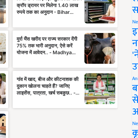
स
Ne
इ
न
'
उ
An
ब
स
आ
Ne
क