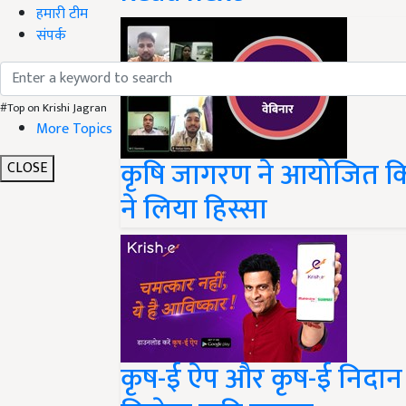
हमारी टीम
संपर्क
#Top on Krishi Jagran
More Topics
कृषि जागरण ने आयोजित किया वेब
CLOSE
ने लिया हिस्सा
कृष-ई ऐप और कृष-ई निदान ऐ
मिलेगा कृषि सलाह