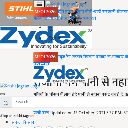
MFOI 2026
होम
ख़बरें
मौसम
खेती-बाड़ी
सरकारी योजना
गैलरी
वीडियो
मासिक पत्रिका
डायरेक्टरी
हिंदी
MFOI 2026
न्यूज़ रैप
सफल किसान
बाजार
साक्षात्कार
क
Home
ख़बरें
रोजाना गर्म पानी से नहा
गर्मियों के मौसम में लोग ठंडे पानी से नहाना पसंद करते हैं. वही
अधिक फायदेमंद होता है.
प्राची वत्स
Updated on 13 October, 2021 5:37 PM IS
#Top on Krishi Jagran
सफल किसान