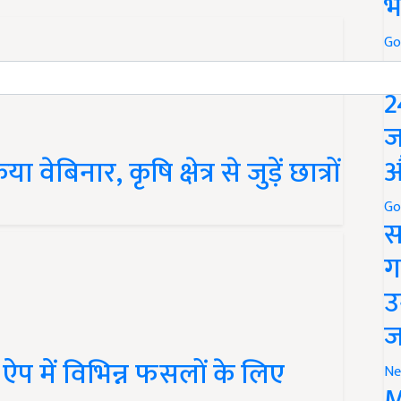
भ
Go
P
2
ज
िनार, कृषि क्षेत्र से जुड़ें छात्रों
औ
Go
स
ग
उ
ज
प में विभिन्न फसलों के लिए
Ne
M