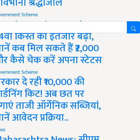
ावभीनी श्रद्धांजलि
vernment Scheme
M Kisan Yojana Update:
4वीं किस्त का इंतजार बढ़ा,
ानें कब मिल सकते हैं ₹2,000
र कैसे चेक करें अपना स्टेटस
vernment Scheme
रकार दे रही ₹10,000 की
ार्डनिंग किट! अब छत पर
गाएं ताजी ऑर्गेनिक सब्जियां,
ानें आवेदन प्रक्रिया..
ws
aharashtra News: सीएम