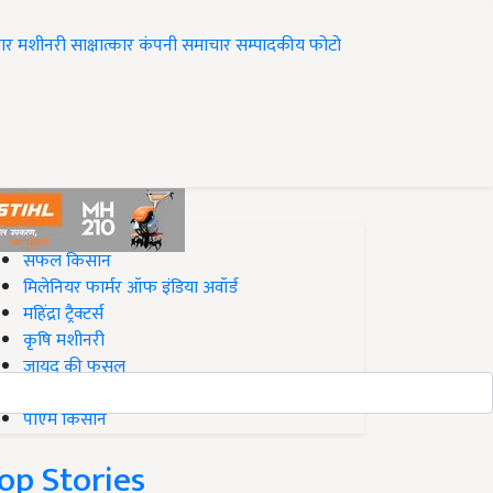
ार
मशीनरी
साक्षात्कार
कंपनी समाचार
सम्पादकीय
फोटो
op on Krishi Jagran
सफल किसान
मिलेनियर फार्मर ऑफ इंडिया अवॉर्ड
महिंद्रा ट्रैक्टर्स
कृषि मशीनरी
जायद की फसल
बिज़नेस आइडियाज
पीएम किसान
op Stories