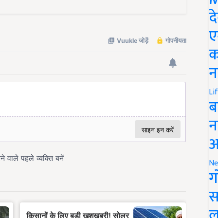
द
ए
क
न
Li
ब
न
आ
Ne
ग
स
ल