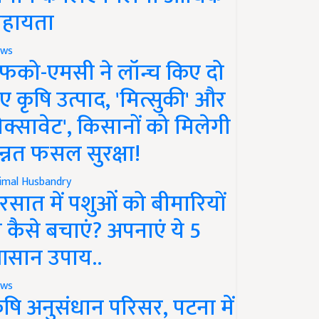
हायता
ws
फको-एमसी ने लॉन्च किए दो
ए कृषि उत्पाद, 'मित्सुकी' और
नेक्सावेट', किसानों को मिलेगी
न्नत फसल सुरक्षा!
imal Husbandry
रसात में पशुओं को बीमारियों
े कैसे बचाएं? अपनाएं ये 5
सान उपाय..
ws
ृषि अनुसंधान परिसर, पटना में