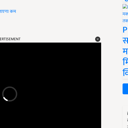
ो जाएगा कम
P
ERTISEMENT
स
म
म
क