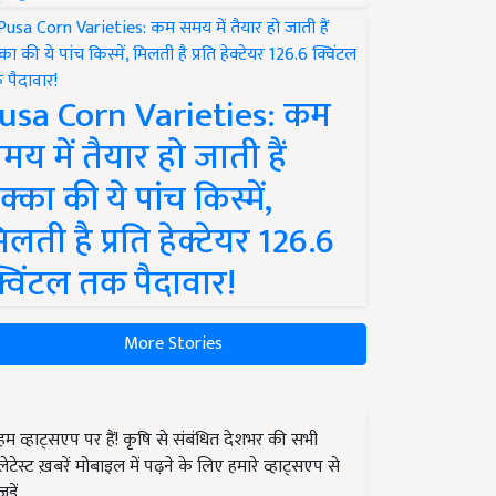
usa Corn Varieties: कम
मय में तैयार हो जाती हैं
क्का की ये पांच किस्में,
िलती है प्रति हेक्टेयर 126.6
्विंटल तक पैदावार!
More Stories
हम व्हाट्सएप पर हैं! कृषि से संबंधित देशभर की सभी
लेटेस्ट ख़बरें मोबाइल में पढ़ने के लिए हमारे व्हाट्सएप से
जुड़ें.