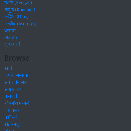
বাঙালি (Bengali)
ಕನ್ನಡ (Kannada)
ଓଡିଆ (Odia)
অসমীয়া (Asomiya)
ਪੰਜਾਬੀ
తెలుగు
ગુજરાતી
Browse
खबरें
कंपनी समाचार
सफल किसान
साक्षात्कार
बागवानी
औषधीय फसलें
पशुपालन
मशीनरी
खेती-बाड़ी