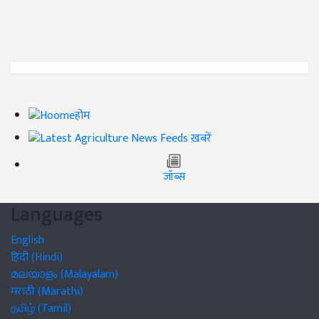
होम
ख़बरें
जॉब्स
Languages
English
हिंदी (Hindi)
മലയാളം (Malayalam)
मराठी (Marathi)
தமிழ் (Tamil)