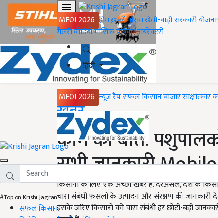
MFOI 2026
होम
ख़बरें
मौसम
खेती-बाड़ी
सरकारी योजना
गैलरी
वीडियो
मासिक पत्रिका
डायरेक्टरी
हिंदी
MFOI 2026
न्यूज़ रैप
सफल किसान
बाजार
साक्षात्कार
क
Home
ख़बरें
काम की बात: पशुपालको
सभी जानकारी Mobile 
किसानों के लिए एक अच्छी खबर है. दरअसल, देश के किसानों
चारा संबंधी फसलों के उत्पादन और संरक्षण की जानकारी दे
#Top on Krishi Jagran
इसके जरिए किसानों को चारा संबंधी हर छोटी-बड़ी जानका
सफल किसान