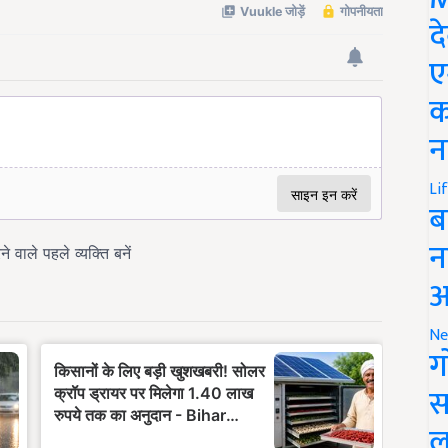
द
ए
क
न
Li
ब
न
आ
Ne
ग
स
ल