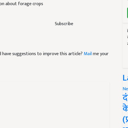
ion about forage crops
Subscribe
and have suggestions to improve this article?
Mail
me your
L
Ne
द
क
(