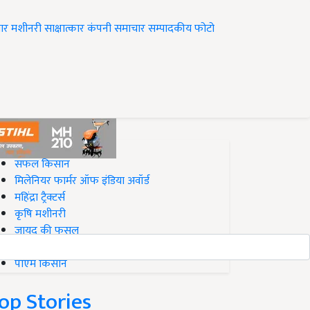
ार
मशीनरी
साक्षात्कार
कंपनी समाचार
सम्पादकीय
फोटो
op on Krishi Jagran
सफल किसान
मिलेनियर फार्मर ऑफ इंडिया अवॉर्ड
महिंद्रा ट्रैक्टर्स
कृषि मशीनरी
जायद की फसल
बिज़नेस आइडियाज
पीएम किसान
op Stories