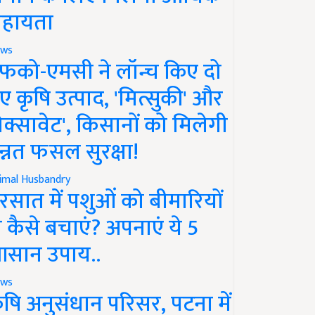
हायता
ws
फको-एमसी ने लॉन्च किए दो
ए कृषि उत्पाद, 'मित्सुकी' और
नेक्सावेट', किसानों को मिलेगी
न्नत फसल सुरक्षा!
imal Husbandry
रसात में पशुओं को बीमारियों
े कैसे बचाएं? अपनाएं ये 5
सान उपाय..
ws
ृषि अनुसंधान परिसर, पटना में