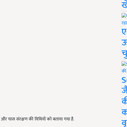
ख
ए
ऊ
च
S
ज
क
क
े और घास संरक्षण की विधियों को बताया गया है.
वृ