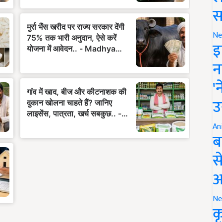
स
Ne
इ
न
'
उ
An
ब
स
आ
Ne
क