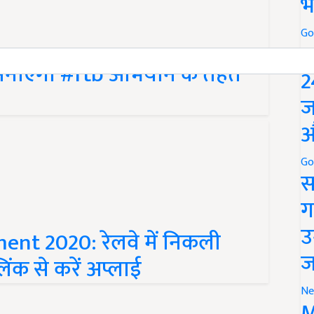
भ
Go
P
 मनाएगा #ftb अभियान के तहत
2
ज
औ
Go
स
ग
उ
nt 2020: रेलवे में निकली
ज
लिंक से करें अप्लाई
Ne
M