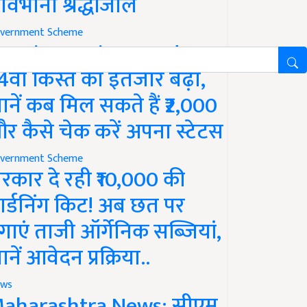
ावभीनी श्रद्धांजलि
vernment Scheme
M Kisan Yojana Update:
4वीं किस्त का इंतजार बढ़ा,
ानें कब मिल सकते हैं ₹2,000
र कैसे चेक करें अपना स्टेटस
vernment Scheme
रकार दे रही ₹10,000 की
ार्डनिंग किट! अब छत पर
गाएं ताजी ऑर्गेनिक सब्जियां,
ानें आवेदन प्रक्रिया..
ws
aharashtra News: सीएम