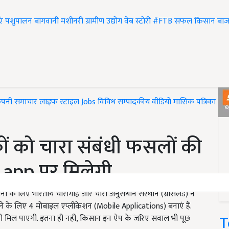
एं
पशुपालन
बागवानी
मशीनरी
ग्रामीण उद्योग
वेब स्टोरी
#FTB
सफल किसान
बाज
ंपनी समाचार
लाइफ स्टाइल
Jobs
विविध
सम्पादकीय
वीडियो
मासिक पत्रिका
#T
ं को चारा संबंधी फसलों की
app पर मिलेगी
 के लिए भारतीय चारागाह और चारा अनुसंधान संस्थान (ग्रासलैंड) ने
ने के लिए 4 मोबाइल एप्लीकेशन (Mobile Applications) बनाएं हैं.
T
री मिल पाएगी. इतना ही नहीं, किसान इन ऐप के जरिए सवाल भी पूछ