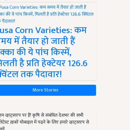
usa Corn Varieties: कम
मय में तैयार हो जाती हैं
क्का की ये पांच किस्में,
िलती है प्रति हेक्टेयर 126.6
्विंटल तक पैदावार!
More Stories
हम व्हाट्सएप पर हैं! कृषि से संबंधित देशभर की सभी
लेटेस्ट ख़बरें मोबाइल में पढ़ने के लिए हमारे व्हाट्सएप से
जुड़ें.