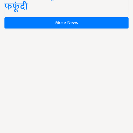
फफूंदी
More News