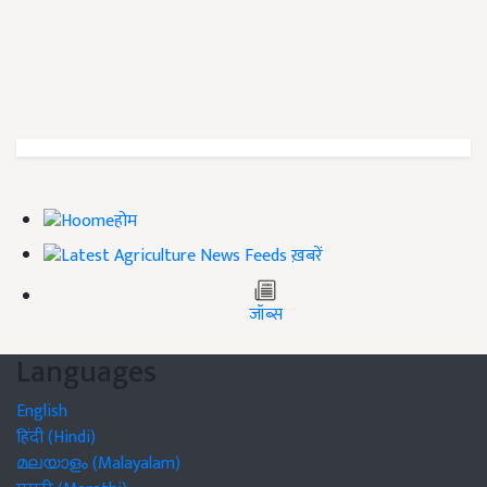
होम
ख़बरें
जॉब्स
Languages
English
हिंदी (Hindi)
മലയാളം (Malayalam)