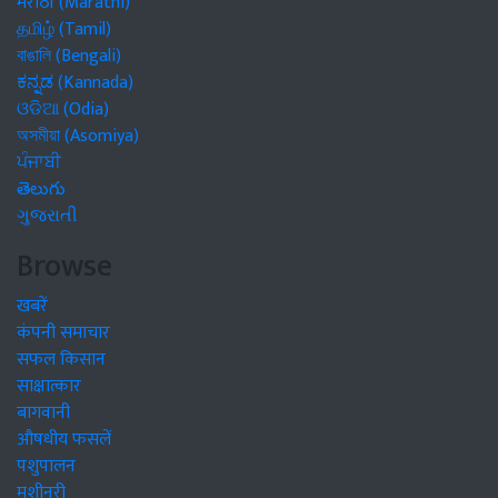
मराठी (Marathi)
தமிழ் (Tamil)
বাঙালি (Bengali)
ಕನ್ನಡ (Kannada)
ଓଡିଆ (Odia)
অসমীয়া (Asomiya)
ਪੰਜਾਬੀ
తెలుగు
ગુજરાતી
Browse
खबरें
कंपनी समाचार
सफल किसान
साक्षात्कार
बागवानी
औषधीय फसलें
पशुपालन
मशीनरी