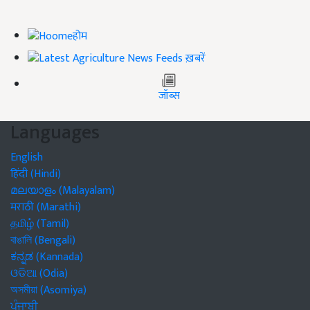
होम
ख़बरें
जॉब्स
Languages
English
हिंदी (Hindi)
മലയാളം (Malayalam)
मराठी (Marathi)
தமிழ் (Tamil)
বাঙালি (Bengali)
ಕನ್ನಡ (Kannada)
ଓଡିଆ (Odia)
অসমীয়া (Asomiya)
ਪੰਜਾਬੀ