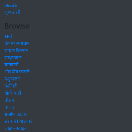
తెలుగు
ગુજરાતી
Browse
खबरें
कंपनी समाचार
सफल किसान
साक्षात्कार
बागवानी
औषधीय फसलें
पशुपालन
मशीनरी
खेती-बाड़ी
मौसम
बाजार
ग्रामीण उद्द्योग
सरकारी योजनाएं
लाइफ स्टाइल