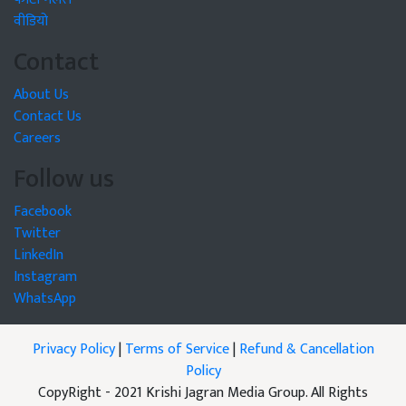
वीडियो
Contact
About Us
Contact Us
Careers
Follow us
Facebook
Twitter
LinkedIn
Instagram
WhatsApp
Privacy Policy
|
Terms of Service
|
Refund & Cancellation
Policy
CopyRight - 2021 Krishi Jagran Media Group. All Rights