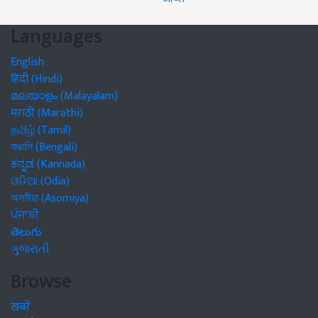
Languages
English
हिंदी (Hindi)
മലയാളം (Malayalam)
मराठी (Marathi)
தமிழ் (Tamil)
বাঙালি (Bengali)
ಕನ್ನಡ (Kannada)
ଓଡିଆ (Odia)
অসমীয়া (Asomiya)
ਪੰਜਾਬੀ
తెలుగు
ગુજરાતી
Browse
खबरें