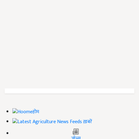
होम
ख़बरें
जॉब्स