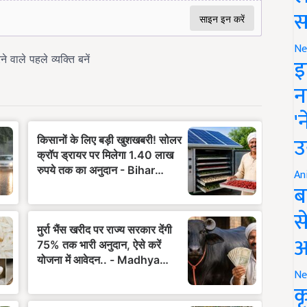
स
Ne
इ
न
'
उ
An
ब
स
आ
Ne
क