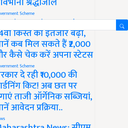
ावभीनी श्रद्धांजलि
vernment Scheme
M Kisan Yojana Update:
4वीं किस्त का इंतजार बढ़ा,
ानें कब मिल सकते हैं ₹2,000
र कैसे चेक करें अपना स्टेटस
vernment Scheme
रकार दे रही ₹10,000 की
ार्डनिंग किट! अब छत पर
गाएं ताजी ऑर्गेनिक सब्जियां,
ानें आवेदन प्रक्रिया..
ws
aharashtra News: सीएम