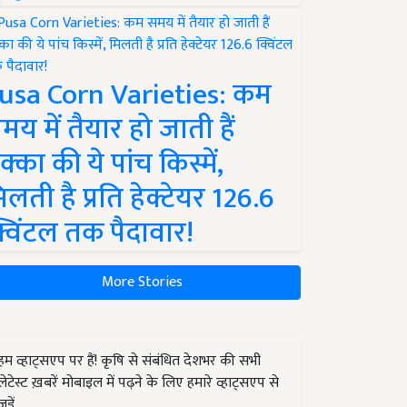
usa Corn Varieties: कम
मय में तैयार हो जाती हैं
क्का की ये पांच किस्में,
िलती है प्रति हेक्टेयर 126.6
्विंटल तक पैदावार!
More Stories
हम व्हाट्सएप पर हैं! कृषि से संबंधित देशभर की सभी
लेटेस्ट ख़बरें मोबाइल में पढ़ने के लिए हमारे व्हाट्सएप से
जुड़ें.