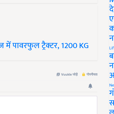
द
ए
क
न
 में पावरफुल ट्रैक्टर, 1200 KG
Li
ब
न
आ
Ne
ग
स
ल