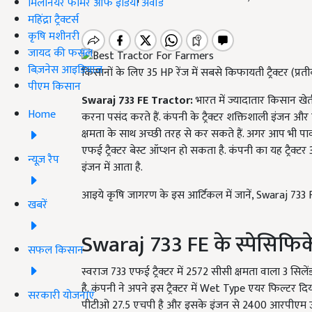
मिलेनियर फार्मर ऑफ इंडिया अवॉर्ड
महिंद्रा ट्रैक्टर्स
कृषि मशीनरी
जायद की फसल
बिज़नेस आइडियाज
किसानों के लिए 35 HP रेंज में सबसे किफायती ट्रैक्टर (प्रत
पीएम किसान
Swaraj 733 FE Tractor:
भारत में ज्यादातार किसान खेती
Home
करना पसंद करते हैं. कंपनी के ट्रैक्टर शक्तिशाली इंजन औ
क्षमता के साथ अच्छी तरह से कर सकते हैं. अगर आप भी पावर
एफई ट्रैक्टर बेस्ट ऑप्शन हो सकता है. कंपनी का यह ट्र
न्यूज़ रैप
इंजन में आता है.
आइये कृषि जागरण के इस आर्टिकल में जानें, Swaraj 733 FE
खबरें
Swaraj 733 FE के स्पेसिफिक
सफल किसान
स्वराज 733 एफई ट्रैक्टर में 2572 सीसी क्षमता वाला 3 सिल
है. कंपनी ने अपने इस ट्रैक्टर में Wet Type एयर फिल्टर दिया 
सरकारी योजनाएं
पीटीओ 27.5 एचपी है और इसके इंजन से 2400 आरपीएम उत्पन्न 