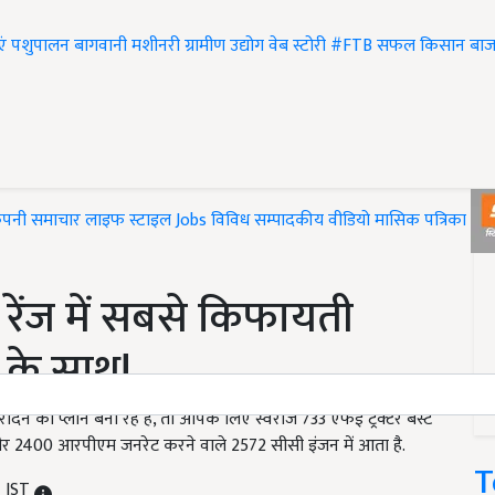
एं
पशुपालन
बागवानी
मशीनरी
ग्रामीण उद्योग
वेब स्टोरी
#FTB
सफल किसान
बाज
ंपनी समाचार
लाइफ स्टाइल
Jobs
विविध
सम्पादकीय
वीडियो
मासिक पत्रिका
#T
रेंज में सबसे किफायती
ी के साथ!
े का प्लान बना रहे हैं, तो आपके लिए स्वराज 733 एफई ट्रैक्टर बेस्ट
 और 2400 आरपीएम जनरेट करने वाले 2572 सीसी इंजन में आता है.
T
M IST