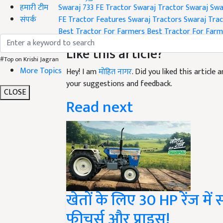
हमारी टीम
Swaraj 733 FE Tractor
Swaraj Tractor
Swaraj
Swa
संपर्क
FE Tractor Features
Swaraj Tractors
Swaraj Trac
Best Tractor For Farmers
Best Tractor For Farm
Like this article?
#Top on Krishi Jagran
More Topics
Hey! I am
मोहित नागर
. Did you liked this articl
your suggestions and feedback.
CLOSE
Read next
खेतों के लिए 30 HP रेंज में
फीचर्स और प्राइस!