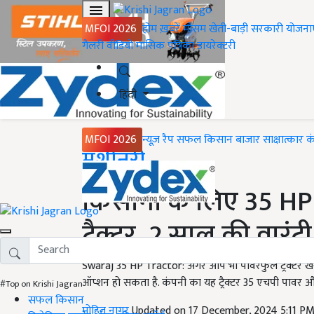
MFOI 2026
होम
ख़बरें
मौसम
खेती-बाड़ी
सरकारी योजना
गैलरी
वीडियो
मासिक पत्रिका
डायरेक्टरी
हिंदी
MFOI 2026
न्यूज़ रैप
सफल किसान
बाजार
साक्षात्कार
क
Home
मशीनरी
किसानों के लिए 35 HP 
ट्रैक्टर, 2 साल की वारंट
Swaraj 35 HP Tractor: अगर आप भी पावरफुल ट्रैक्टर खरीदन
ऑप्शन हो सकता है. कंपनी का यह ट्रैक्टर 35 एचपी पावर
#Top on Krishi Jagran
सफल किसान
मोहित नागर
Updated on 17 December, 2024 5:11 P