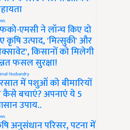
हायता
ws
फको-एमसी ने लॉन्च किए दो
ए कृषि उत्पाद, 'मित्सुकी' और
नेक्सावेट', किसानों को मिलेगी
न्नत फसल सुरक्षा!
imal Husbandry
रसात में पशुओं को बीमारियों
े कैसे बचाएं? अपनाएं ये 5
सान उपाय..
ws
ृषि अनुसंधान परिसर, पटना में