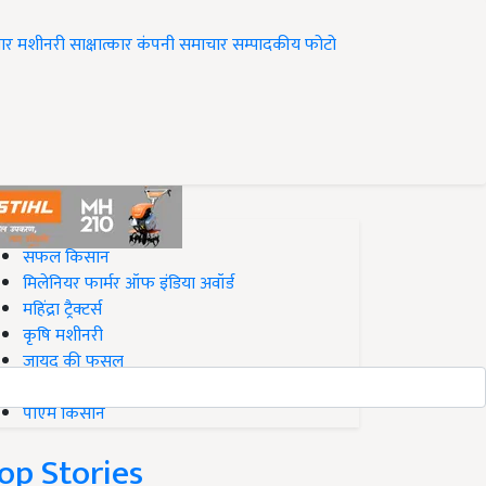
ार
मशीनरी
साक्षात्कार
कंपनी समाचार
सम्पादकीय
फोटो
op on Krishi Jagran
सफल किसान
मिलेनियर फार्मर ऑफ इंडिया अवॉर्ड
महिंद्रा ट्रैक्टर्स
कृषि मशीनरी
जायद की फसल
बिज़नेस आइडियाज
पीएम किसान
op Stories