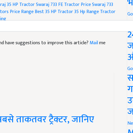
भ
raj 35 HP Tractor
Swaraj 733 FE Tractor Price
Swaraj 733
tors Price Range
Best 35 HP Tractor
35 Hp Range Tractor
Go
ing
P
2
ज
e and have suggestions to improve this article?
Mail
me
औ
Go
स
ग
उ
ज
 सबसे ताकतवर ट्रैक्टर, जानिए
Ne
M