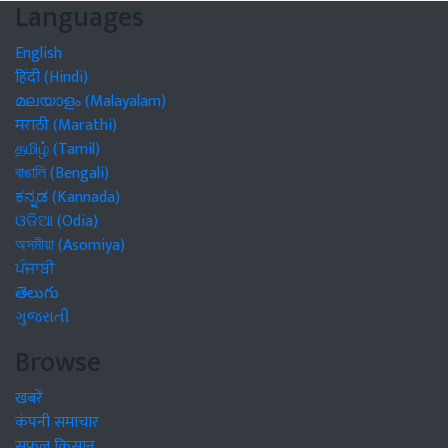
Languages
English
हिंदी (Hindi)
മലയാളം (Malayalam)
मराठी (Marathi)
தமிழ் (Tamil)
বাঙালি (Bengali)
ಕನ್ನಡ (Kannada)
ଓଡିଆ (Odia)
অসমীয়া (Asomiya)
ਪੰਜਾਬੀ
తెలుగు
ગુજરાતી
Browse
खबरें
कंपनी समाचार
सफल किसान