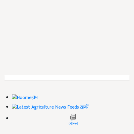
होम
ख़बरें
जॉब्स