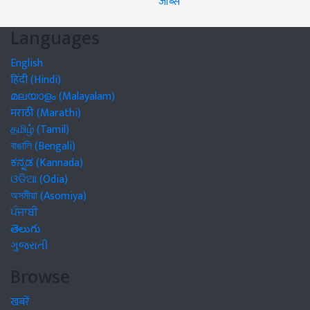
जॉब्स
Languages
English
हिंदी (Hindi)
മലയാളം (Malayalam)
मराठी (Marathi)
தமிழ் (Tamil)
বাঙালি (Bengali)
ಕನ್ನಡ (Kannada)
ଓଡିଆ (Odia)
অসমীয়া (Asomiya)
ਪੰਜਾਬੀ
తెలుగు
ગુજરાતી
Browse
खबरें