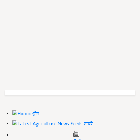
होम
ख़बरें