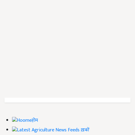
होम
ख़बरें