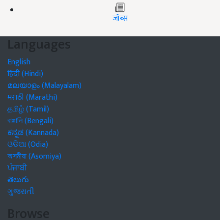
जॉब्स
Languages
English
हिंदी (Hindi)
മലയാളം (Malayalam)
मराठी (Marathi)
தமிழ் (Tamil)
বাঙালি (Bengali)
ಕನ್ನಡ (Kannada)
ଓଡିଆ (Odia)
অসমীয়া (Asomiya)
ਪੰਜਾਬੀ
తెలుగు
ગુજરાતી
Browse