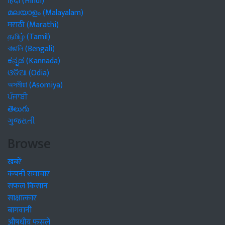
हिंदी (Hindi)
മലയാളം (Malayalam)
मराठी (Marathi)
தமிழ் (Tamil)
বাঙালি (Bengali)
ಕನ್ನಡ (Kannada)
ଓଡିଆ (Odia)
অসমীয়া (Asomiya)
ਪੰਜਾਬੀ
తెలుగు
ગુજરાતી
Browse
खबरें
कंपनी समाचार
सफल किसान
साक्षात्कार
बागवानी
औषधीय फसलें