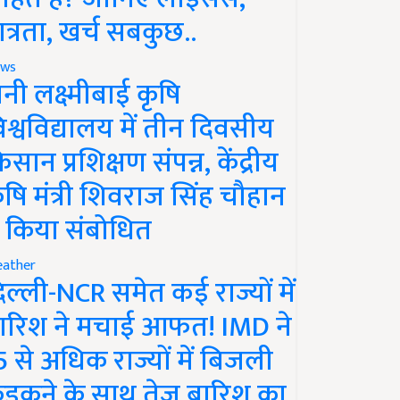
ात्रता, खर्च सबकुछ..
ws
ानी लक्ष्मीबाई कृषि
िश्वविद्यालय में तीन दिवसीय
िसान प्रशिक्षण संपन्न, केंद्रीय
ृषि मंत्री शिवराज सिंह चौहान
े किया संबोधित
ather
िल्ली-NCR समेत कई राज्यों में
ारिश ने मचाई आफत! IMD ने
5 से अधिक राज्यों में बिजली
ड़कने के साथ तेज बारिश का