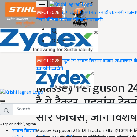
MFOI 2026
होम
ख़बरें
मौसम
खेती-बाड़ी
सरकारी योजना
गैलरी
वीडियो
मासिक पत्रिका
डायरेक्टरी
हिंदी
MFOI 2026
न्यूज़ रैप
सफल किसान
बाजार
साक्षात्कार
क
Home
मशीनरी
Massey Ferguson 245
है ये ट्रैक्टर, एडवांस ट
सारे फीचर्स, जानें वि
#Top on Krishi Jagran
Massey Ferguson 245 DI Tractor: आज हम आपके लिए भारत 
सफल किसान