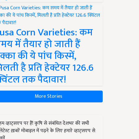
usa Corn Varieties: कम
मय में तैयार हो जाती हैं
क्का की ये पांच किस्में,
िलती है प्रति हेक्टेयर 126.6
्विंटल तक पैदावार!
More Stories
हम व्हाट्सएप पर हैं! कृषि से संबंधित देशभर की सभी
लेटेस्ट ख़बरें मोबाइल में पढ़ने के लिए हमारे व्हाट्सएप से
जुड़ें.