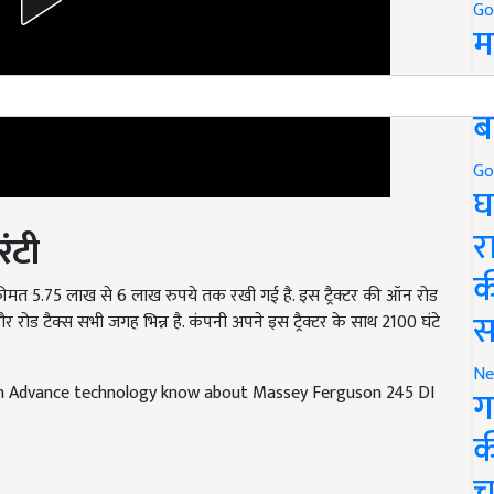
Go
म
5
ब
Go
घ
र
रंटी
क
म कीमत 5.75 लाख से 6 लाख रुपये तक रखी गई है. इस ट्रैक्टर की ऑन रोड
स
र रोड टैक्स सभी जगह भिन्न है. कंपनी अपने इस ट्रैक्टर के साथ 2100 घंटे
Ne
h Advance technology know about Massey Ferguson 245 DI
ग
क
च