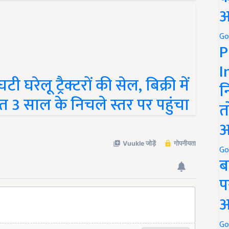
अ
Go
P
I
 घरेलू ट्रैक्टरों की सेल, बिक्री में
न
ात 3 साल के निचले स्तर पर पहुंचा
त
अ
Go
ब
प
अ
Go