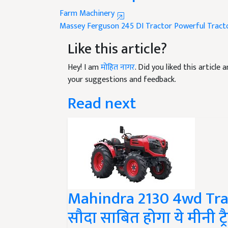
Farm Machinery
Massey Ferguson 245 DI Tractor
Powerful Tract
Like this article?
Hey! I am
मोहित नागर
. Did you liked this articl
your suggestions and feedback.
Read next
Mahindra 2130 4wd Tract
सौदा साबित होगा ये मीनी ट्