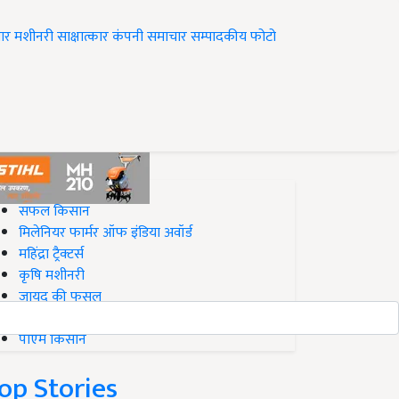
ार
मशीनरी
साक्षात्कार
कंपनी समाचार
सम्पादकीय
फोटो
op on Krishi Jagran
सफल किसान
मिलेनियर फार्मर ऑफ इंडिया अवॉर्ड
महिंद्रा ट्रैक्टर्स
कृषि मशीनरी
जायद की फसल
बिज़नेस आइडियाज
पीएम किसान
op Stories