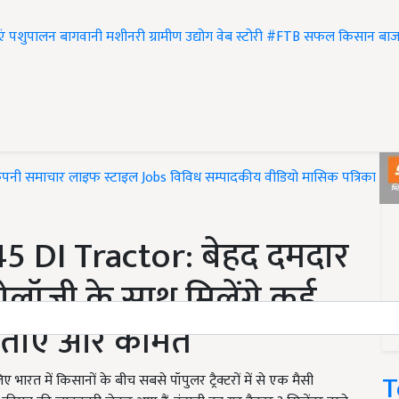
एं
पशुपालन
बागवानी
मशीनरी
ग्रामीण उद्योग
वेब स्टोरी
#FTB
सफल किसान
बाज
ंपनी समाचार
लाइफ स्टाइल
Jobs
विविध
सम्पादकीय
वीडियो
मासिक पत्रिका
#T
 DI Tractor: बेहद दमदार
ेक्नोलॉजी के साथ मिलेंगे कई
शेषताएं और कीमत
T
में किसानों के बीच सबसे पॉपुलर ट्रैक्टरों में से एक मैसी