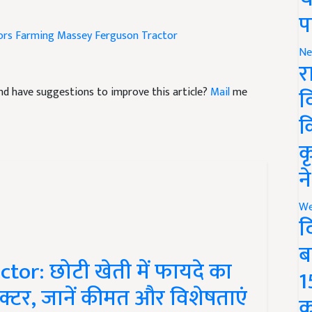
प
ors
Farming
Massey Ferguson Tractor
Ne
र
व
e and have suggestions to improve this article?
Mail
me
क
क
न
We
द
ब
or: छोटी खेती में फायदे का
1
रैक्टर, जानें कीमत और विशेषताएं
क