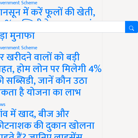
vernment Scheme
ानसून में करें फूलों की खेती,
0% सब्सिडी के साथ कमाएं
ड़ा मुनाफा
vernment Scheme
र खरीदने वालों को बड़ी
ाहत, होम लोन पर मिलेगी 4%
ी सब्सिडी, जानें कौन उठा
कता है योजना का लाभ
ws
ांव में खाद, बीज और
ीटनाशक की दुकान खोलना
ाहते हैं? जानिए लाइसेंस,