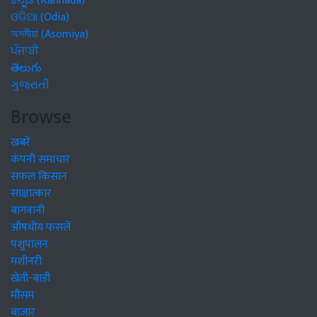
ಕನ್ನಡ (Kannada)
ଓଡିଆ (Odia)
অসমীয়া (Asomiya)
ਪੰਜਾਬੀ
తెలుగు
ગુજરાતી
Browse
खबरें
कंपनी समाचार
सफल किसान
साक्षात्कार
बागवानी
औषधीय फसलें
पशुपालन
मशीनरी
खेती-बाड़ी
मौसम
बाजार