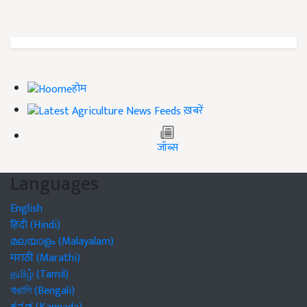
होम
ख़बरें
जॉब्स
Languages
English
हिंदी (Hindi)
മലയാളം (Malayalam)
मराठी (Marathi)
தமிழ் (Tamil)
বাঙালি (Bengali)