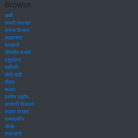
Browse
खबरें
कंपनी समाचार
सफल किसान
साक्षात्कार
बागवानी
औषधीय फसलें
पशुपालन
मशीनरी
खेती-बाड़ी
मौसम
बाजार
ग्रामीण उद्द्योग
सरकारी योजनाएं
लाइफ स्टाइल
सम्पादकीय
जॉब्स
डायरेक्टरी