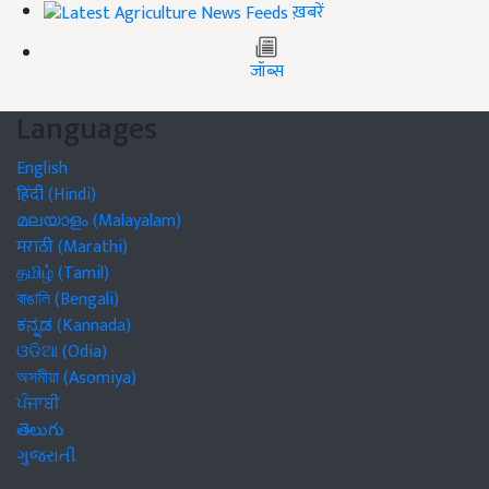
ख़बरें
जॉब्स
Languages
English
हिंदी (Hindi)
മലയാളം (Malayalam)
मराठी (Marathi)
தமிழ் (Tamil)
বাঙালি (Bengali)
ಕನ್ನಡ (Kannada)
ଓଡିଆ (Odia)
অসমীয়া (Asomiya)
ਪੰਜਾਬੀ
తెలుగు
ગુજરાતી