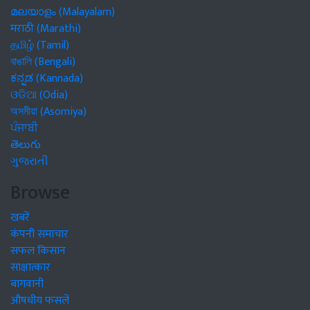
മലയാളം (Malayalam)
मराठी (Marathi)
தமிழ் (Tamil)
বাঙালি (Bengali)
ಕನ್ನಡ (Kannada)
ଓଡିଆ (Odia)
অসমীয়া (Asomiya)
ਪੰਜਾਬੀ
తెలుగు
ગુજરાતી
Browse
खबरें
कंपनी समाचार
सफल किसान
साक्षात्कार
बागवानी
औषधीय फसलें