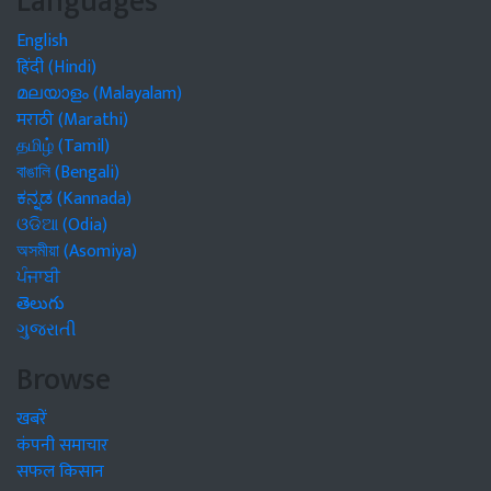
Languages
English
हिंदी (Hindi)
മലയാളം (Malayalam)
मराठी (Marathi)
தமிழ் (Tamil)
বাঙালি (Bengali)
ಕನ್ನಡ (Kannada)
ଓଡିଆ (Odia)
অসমীয়া (Asomiya)
ਪੰਜਾਬੀ
తెలుగు
ગુજરાતી
Browse
खबरें
कंपनी समाचार
सफल किसान