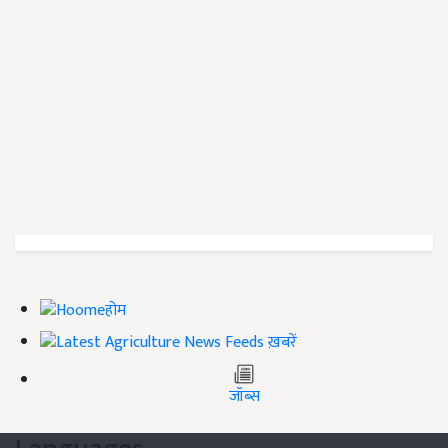
होम
ख़बरें
जॉब्स