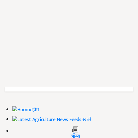
होम
ख़बरें
जॉब्स