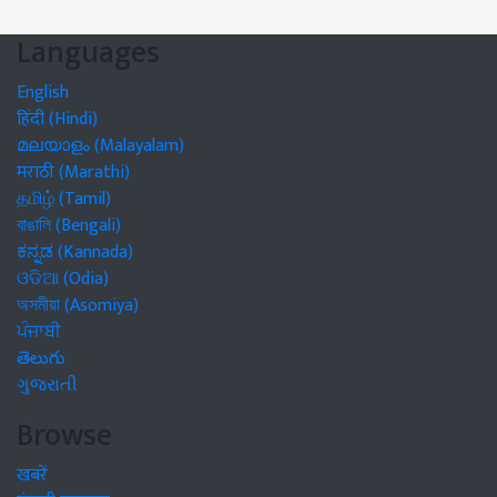
Languages
English
हिंदी (Hindi)
മലയാളം (Malayalam)
मराठी (Marathi)
தமிழ் (Tamil)
বাঙালি (Bengali)
ಕನ್ನಡ (Kannada)
ଓଡିଆ (Odia)
অসমীয়া (Asomiya)
ਪੰਜਾਬੀ
తెలుగు
ગુજરાતી
Browse
खबरें