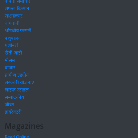
कंपनी समाचार
सफल किसान
साक्षात्कार
बागवानी
औषधीय फसलें
पशुपालन
मशीनरी
खेती-बाड़ी
मौसम
बाजार
ग्रामीण उद्द्योग
सरकारी योजनाएं
लाइफ स्टाइल
सम्पादकीय
जॉब्स
डायरेक्टरी
Magazines
Read Online