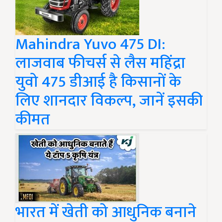
Mahindra Yuvo 475 DI:
लाजवाब फीचर्स से लैस महिंद्रा
युवो 475 डीआई है किसानों के
लिए शानदार विकल्प, जानें इसकी
कीमत
भारत में खेती को आधुनिक बनाने