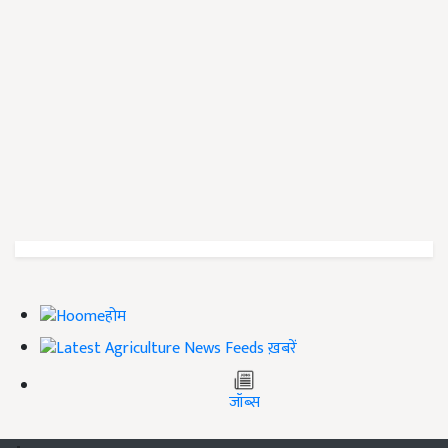
होम
ख़बरें
जॉब्स