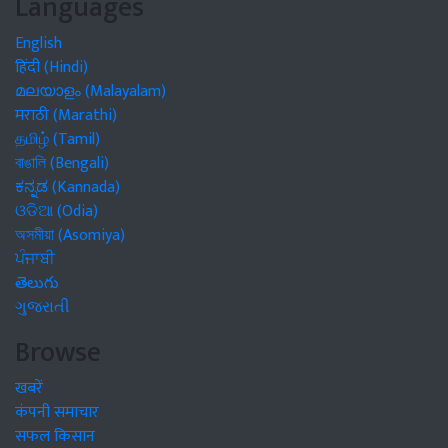
Languages
English
हिंदी (Hindi)
മലയാളം (Malayalam)
मराठी (Marathi)
தமிழ் (Tamil)
বাঙালি (Bengali)
ಕನ್ನಡ (Kannada)
ଓଡିଆ (Odia)
অসমীয়া (Asomiya)
ਪੰਜਾਬੀ
తెలుగు
ગુજરાતી
Browse
खबरें
कंपनी समाचार
सफल किसान