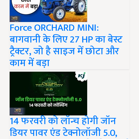
Force ORCHARD MINI:
बागवानी के लिए 27 HP का बेस्ट
ट्रैक्टर, जो है साइज में छोटा और
काम में बड़ा
14 फरवरी को लॉन्च होगी जॉन
डियर पावर एंड टेक्नोलॉजी 5.0,