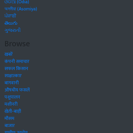
ଓଡିଆ (Odia)
অসমীয়া (Asomiya)
ਪੰਜਾਬੀ
తెలుగు
ગુજરાતી
Browse
खबरें
कंपनी समाचार
सफल किसान
साक्षात्कार
बागवानी
औषधीय फसलें
पशुपालन
मशीनरी
खेती-बाड़ी
मौसम
बाजार
ग्रामीण उद्द्योग