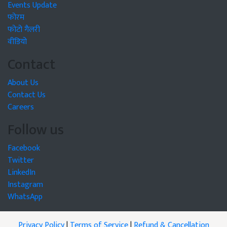
Events Update
फोरम
फोटो गैलरी
वीडियो
Contact
About Us
Contact Us
Careers
Follow us
Facebook
Twitter
LinkedIn
Instagram
WhatsApp
Privacy Policy
|
Terms of Service
|
Refund & Cancellation