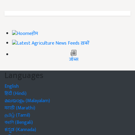
होम
ख़बरें
जॉब्स
Languages
English
हिंदी (Hindi)
മലയാളം (Malayalam)
मराठी (Marathi)
தமிழ் (Tamil)
বাঙালি (Bengali)
ಕನ್ನಡ (Kannada)