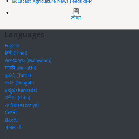
ख़बरें
जॉब्स
Languages
English
हिंदी (Hindi)
മലയാളം (Malayalam)
मराठी (Marathi)
தமிழ் (Tamil)
বাঙালি (Bengali)
ಕನ್ನಡ (Kannada)
ଓଡିଆ (Odia)
অসমীয়া (Asomiya)
ਪੰਜਾਬੀ
తెలుగు
ગુજરાતી