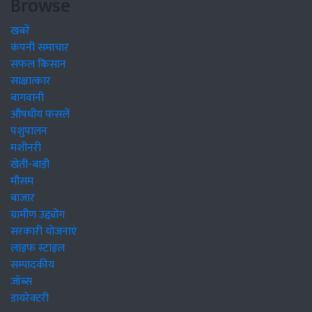
Browse
खबरें
कंपनी समाचार
सफल किसान
साक्षात्कार
बागवानी
औषधीय फसलें
पशुपालन
मशीनरी
खेती-बाड़ी
मौसम
बाजार
ग्रामीण उद्द्योग
सरकारी योजनाएं
लाइफ स्टाइल
सम्पादकीय
जॉब्स
डायरेक्टरी