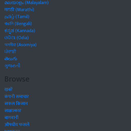
മലയാളം (Malayalam)
मराठी (Marathi)
தமிழ் (Tamil)
বাঙালি (Bengali)
ಕನ್ನಡ (Kannada)
ଓଡିଆ (Odia)
অসমীয়া (Asomiya)
ਪੰਜਾਬੀ
తెలుగు
ગુજરાતી
Browse
खबरें
कंपनी समाचार
सफल किसान
साक्षात्कार
बागवानी
औषधीय फसलें