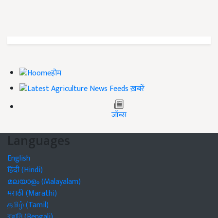
होम
ख़बरें
जॉब्स
Languages
English
हिंदी (Hindi)
മലയാളം (Malayalam)
मराठी (Marathi)
தமிழ் (Tamil)
বাঙালি (Bengali)