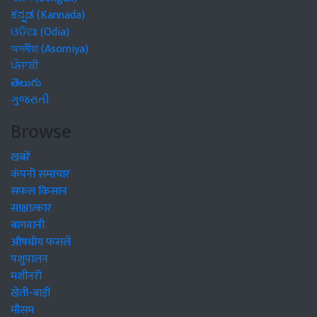
ಕನ್ನಡ (Kannada)
ଓଡିଆ (Odia)
অসমীয়া (Asomiya)
ਪੰਜਾਬੀ
తెలుగు
ગુજરાતી
Browse
खबरें
कंपनी समाचार
सफल किसान
साक्षात्कार
बागवानी
औषधीय फसलें
पशुपालन
मशीनरी
खेती-बाड़ी
मौसम