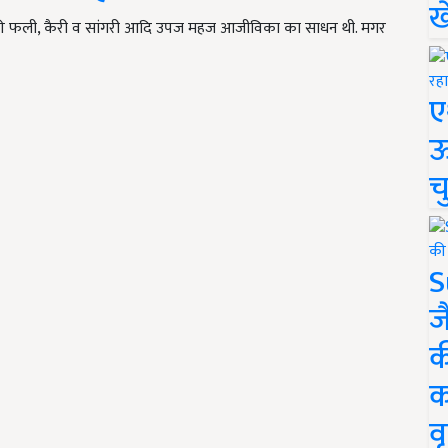
ख
्वार की फली, कैरी व सांगरी आदि उपज महज आजीविका का साधन थी. मगर
ए
ऊ
च
S
ज
क
क
वृ