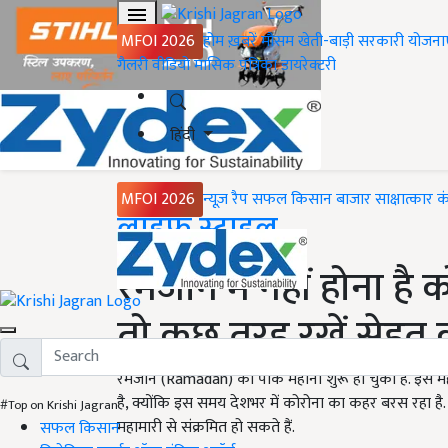
MFOI 2026
होम
ख़बरें
मौसम
खेती-बाड़ी
सरकारी योजना
गैलरी
वीडियो
मासिक पत्रिका
डायरेक्टरी
हिंदी
MFOI 2026
न्यूज़ रैप
सफल किसान
बाजार
साक्षात्कार
क
Home
लाइफ स्टाइल
रमजान में नहीं होना है 
तो कुछ तरह रखें सेहत
रमजान (Ramadan) का पाक महीना शुरू हो चुका है. इस महीन
है, क्योंकि इस समय देशभर में कोरोना का कहर बरस रहा ह
#Top on Krishi Jagran
महामारी से संक्रमित हो सकते हैं.
सफल किसान