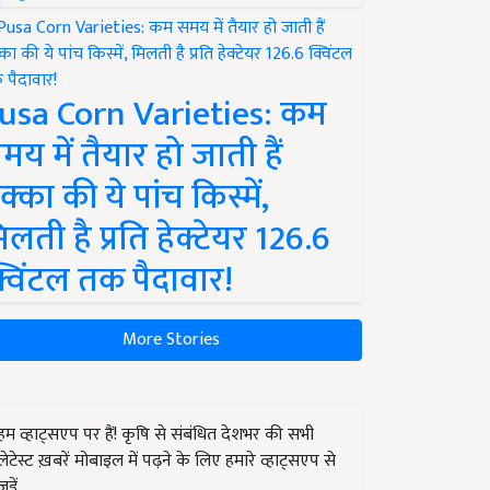
usa Corn Varieties: कम
मय में तैयार हो जाती हैं
क्का की ये पांच किस्में,
िलती है प्रति हेक्टेयर 126.6
्विंटल तक पैदावार!
More Stories
हम व्हाट्सएप पर हैं! कृषि से संबंधित देशभर की सभी
लेटेस्ट ख़बरें मोबाइल में पढ़ने के लिए हमारे व्हाट्सएप से
जुड़ें.