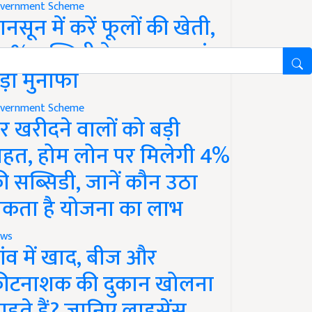
vernment Scheme
ानसून में करें फूलों की खेती,
0% सब्सिडी के साथ कमाएं
ड़ा मुनाफा
vernment Scheme
र खरीदने वालों को बड़ी
ाहत, होम लोन पर मिलेगी 4%
ी सब्सिडी, जानें कौन उठा
कता है योजना का लाभ
ws
ांव में खाद, बीज और
ीटनाशक की दुकान खोलना
ाहते हैं? जानिए लाइसेंस,