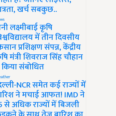
ात्रता, खर्च सबकुछ..
ws
ानी लक्ष्मीबाई कृषि
िश्वविद्यालय में तीन दिवसीय
िसान प्रशिक्षण संपन्न, केंद्रीय
ृषि मंत्री शिवराज सिंह चौहान
े किया संबोधित
ather
िल्ली-NCR समेत कई राज्यों में
ारिश ने मचाई आफत! IMD ने
5 से अधिक राज्यों में बिजली
ड़कने के साथ तेज बारिश का