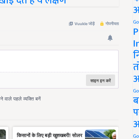
अ
Go
P
I
न
त
अ
Go
ब
प
अ
Go