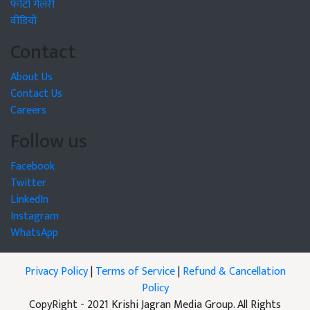
फोटो गैलरी
वीडियो
Contact
About Us
Contact Us
Careers
Follow us
Facebook
Twitter
LinkedIn
Instagram
WhatsApp
Privacy Policy
|
Terms of Service
|
Refund & Cancellation
Policy
CopyRight - 2021 Krishi Jagran Media Group. All Rights