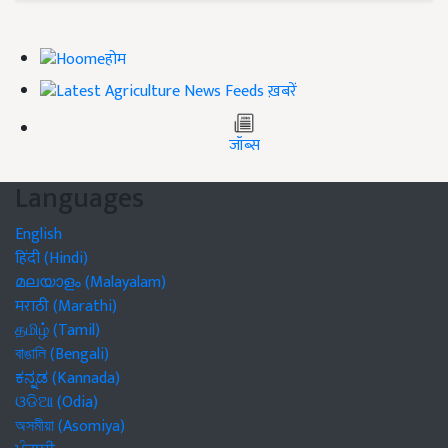
होम
ख़बरें
जॉब्स
Languages
English
हिंदी (Hindi)
മലയാളം (Malayalam)
मराठी (Marathi)
தமிழ் (Tamil)
বাঙালি (Bengali)
ಕನ್ನಡ (Kannada)
ଓଡିଆ (Odia)
অসমীয়া (Asomiya)