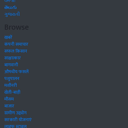
ਪੰਜਾਬੀ
తెలుగు
ગુજરાતી
Browse
खबरें
कंपनी समाचार
सफल किसान
साक्षात्कार
बागवानी
औषधीय फसलें
पशुपालन
मशीनरी
खेती-बाड़ी
मौसम
बाजार
ग्रामीण उद्द्योग
सरकारी योजनाएं
लाइफ स्टाइल