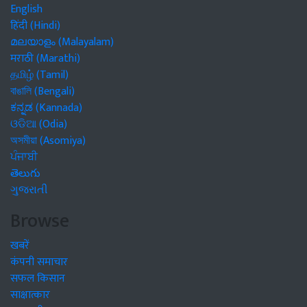
English
हिंदी (Hindi)
മലയാളം (Malayalam)
मराठी (Marathi)
தமிழ் (Tamil)
বাঙালি (Bengali)
ಕನ್ನಡ (Kannada)
ଓଡିଆ (Odia)
অসমীয়া (Asomiya)
ਪੰਜਾਬੀ
తెలుగు
ગુજરાતી
Browse
खबरें
कंपनी समाचार
सफल किसान
साक्षात्कार