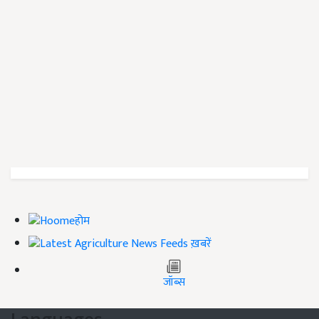
होम
ख़बरें
जॉब्स