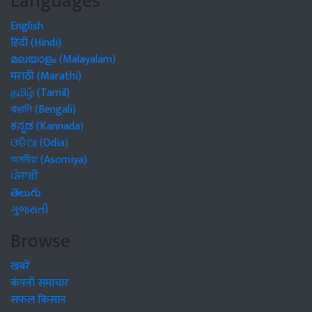
Languages
English
हिंदी (Hindi)
മലയാളം (Malayalam)
मराठी (Marathi)
தமிழ் (Tamil)
বাঙালি (Bengali)
ಕನ್ನಡ (Kannada)
ଓଡିଆ (Odia)
অসমীয়া (Asomiya)
ਪੰਜਾਬੀ
తెలుగు
ગુજરાતી
Browse
खबरें
कंपनी समाचार
सफल किसान