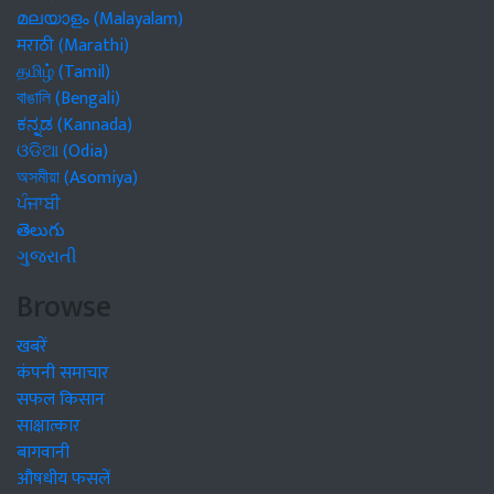
മലയാളം (Malayalam)
मराठी (Marathi)
தமிழ் (Tamil)
বাঙালি (Bengali)
ಕನ್ನಡ (Kannada)
ଓଡିଆ (Odia)
অসমীয়া (Asomiya)
ਪੰਜਾਬੀ
తెలుగు
ગુજરાતી
Browse
खबरें
कंपनी समाचार
सफल किसान
साक्षात्कार
बागवानी
औषधीय फसलें