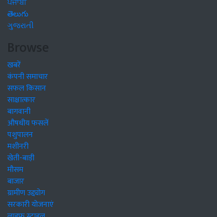
ਪੰਜਾਬੀ
తెలుగు
ગુજરાતી
Browse
खबरें
कंपनी समाचार
सफल किसान
साक्षात्कार
बागवानी
औषधीय फसलें
पशुपालन
मशीनरी
खेती-बाड़ी
मौसम
बाजार
ग्रामीण उद्द्योग
सरकारी योजनाएं
लाइफ स्टाइल