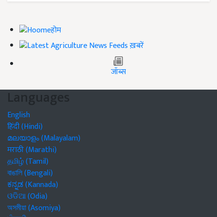
होम
ख़बरें
जॉब्स
Languages
English
हिंदी (Hindi)
മലയാളം (Malayalam)
मराठी (Marathi)
தமிழ் (Tamil)
বাঙালি (Bengali)
ಕನ್ನಡ (Kannada)
ଓଡିଆ (Odia)
অসমীয়া (Asomiya)