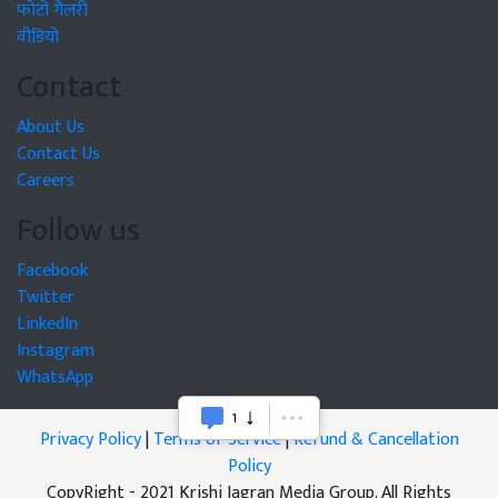
फोटो गैलरी
वीडियो
Contact
About Us
Contact Us
Careers
Follow us
Facebook
Twitter
LinkedIn
Instagram
WhatsApp
Privacy Policy
|
Terms of Service
|
Refund & Cancellation
Policy
CopyRight - 2021 Krishi Jagran Media Group. All Rights