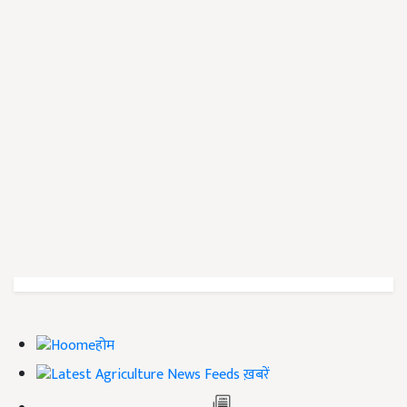
होम
ख़बरें