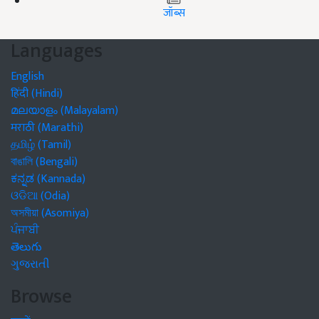
जॉब्स
Languages
English
हिंदी (Hindi)
മലയാളം (Malayalam)
मराठी (Marathi)
தமிழ் (Tamil)
বাঙালি (Bengali)
ಕನ್ನಡ (Kannada)
ଓଡିଆ (Odia)
অসমীয়া (Asomiya)
ਪੰਜਾਬੀ
తెలుగు
ગુજરાતી
Browse