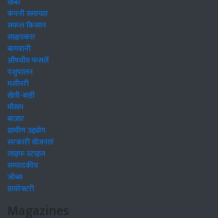
खबरें
कंपनी समाचार
सफल किसान
साक्षात्कार
बागवानी
औषधीय फसलें
पशुपालन
मशीनरी
खेती-बाड़ी
मौसम
बाजार
ग्रामीण उद्द्योग
सरकारी योजनाएं
लाइफ स्टाइल
सम्पादकीय
जॉब्स
डायरेक्टरी
Magazines