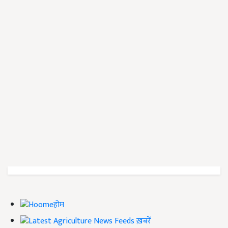
होम
ख़बरें