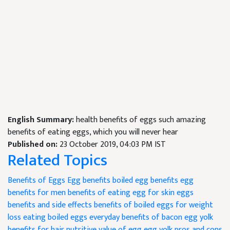
English Summary:
health benefits of eggs such amazing
benefits of eating eggs, which you will never hear
Published on:
23 October 2019, 04:03 PM IST
Related Topics
Benefits of Eggs
Egg benefits
boiled egg benefits
egg
benefits for men
benefits of eating egg for skin
eggs
benefits and side effects
benefits of boiled eggs for weight
loss
eating boiled eggs everyday
benefits of bacon
egg yolk
benefits for hair
nutritive value of egg
egg yolk pros and cons