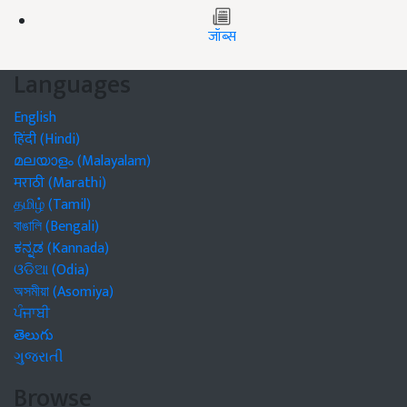
जॉब्स
Languages
English
हिंदी (Hindi)
മലയാളം (Malayalam)
मराठी (Marathi)
தமிழ் (Tamil)
বাঙালি (Bengali)
ಕನ್ನಡ (Kannada)
ଓଡିଆ (Odia)
অসমীয়া (Asomiya)
ਪੰਜਾਬੀ
తెలుగు
ગુજરાતી
Browse