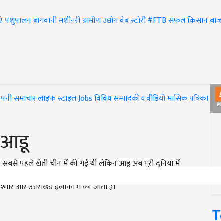
एं
पशुपालन
बागवानी
मशीनरी
ग्रामीण उद्योग
वेब स्टोरी
#FTB
सफल किसान
बाज
ंपनी समाचार
लाइफ स्टाइल
Jobs
विविध
सम्पादकीय
वीडियो
मासिक पत्रिका
#T
 आडू
बसे पहले खेती चीन में की गई थी लेकिन आडू अब पूरी दुनिया में
 खनिज और एंटी अक्साइड समेत अनेक रासायनिक साम्रगी का भरपूर स्त्रोत
श्मीर और उत्तराखंड इलाकों में की जाती है।
T