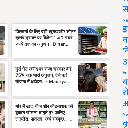
स
Ne
इ
न
'
उ
An
ब
स
आ
Ne
क