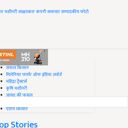
ार
मशीनरी
साक्षात्कार
कंपनी समाचार
सम्पादकीय
फोटो
op on Krishi Jagran
सफल किसान
मिलेनियर फार्मर ऑफ इंडिया अवॉर्ड
महिंद्रा ट्रैक्टर्स
कृषि मशीनरी
जायद की फसल
बिज़नेस आइडियाज
पीएम किसान
op Stories