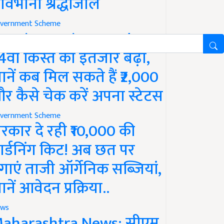
ावभीनी श्रद्धांजलि
vernment Scheme
M Kisan Yojana Update:
4वीं किस्त का इंतजार बढ़ा,
ानें कब मिल सकते हैं ₹2,000
र कैसे चेक करें अपना स्टेटस
vernment Scheme
रकार दे रही ₹10,000 की
ार्डनिंग किट! अब छत पर
गाएं ताजी ऑर्गेनिक सब्जियां,
ानें आवेदन प्रक्रिया..
ws
aharashtra News: सीएम