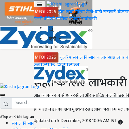
MFOI 2026
होम
ख़बरें
मौसम
खेती-बाड़ी
सरकारी योजना
गैलरी
वीडियो
मासिक पत्रिका
डायरेक्टरी
हिंदी
MFOI 2026
न्यूज़ रैप
सफल किसान
बाजार
साक्षात्कार
क
Home
लाइफ स्टाइल
सेहत के लिए लाभकारी
आडू व्यापक रूप से एक रसीला और स्वादिष्ट फल है। इसकी स
उगाया जाता है। स्वादिष्ट होने के साथ ही यह फल विटामिन,
है। भारत में इसकी खेती मुख्यता ठंडे इलाके जैसे हिमाचल, क
#Top on Krishi Jagran
Updated on 5 December, 2018 10:36 AM IST
सफल किसान