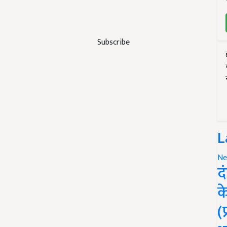
Subscribe
L
Ne
द
क
(