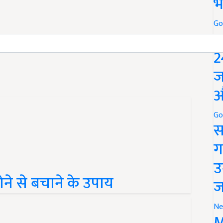
भ
Go
P
suggestions to improve this article?
Mail
me your
2
ज
औ
Go
स
ग
उ
न होने से बचाने के उपाय
ज
Ne
M