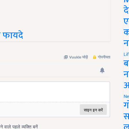
द
ए
क
ुत फायदे
न
Li
ब
न
आ
Ne
ग
स
ल