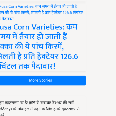
usa Corn Varieties: कम
मय में तैयार हो जाती हैं
क्का की ये पांच किस्में,
िलती है प्रति हेक्टेयर 126.6
्विंटल तक पैदावार!
More Stories
हम व्हाट्सएप पर हैं! कृषि से संबंधित देशभर की सभी
लेटेस्ट ख़बरें मोबाइल में पढ़ने के लिए हमारे व्हाट्सएप से
जुड़ें.