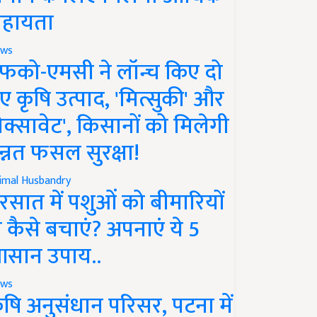
हायता
ws
फको-एमसी ने लॉन्च किए दो
ए कृषि उत्पाद, 'मित्सुकी' और
नेक्सावेट', किसानों को मिलेगी
न्नत फसल सुरक्षा!
imal Husbandry
रसात में पशुओं को बीमारियों
े कैसे बचाएं? अपनाएं ये 5
सान उपाय..
ws
ृषि अनुसंधान परिसर, पटना में