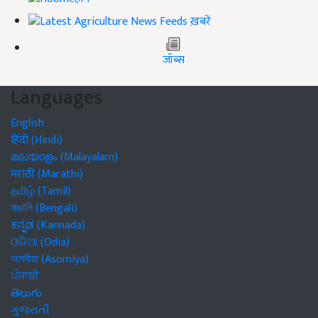
ख़बरें
जॉब्स
Languages
English
हिंदी (Hindi)
മലയാളം (Malayalam)
मराठी (Marathi)
தமிழ் (Tamil)
বাঙালি (Bengali)
ಕನ್ನಡ (Kannada)
ଓଡିଆ (Odia)
অসমীয়া (Asomiya)
ਪੰਜਾਬੀ
తెలుగు
ગુજરાતી