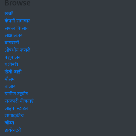
Browse
खबरें
कंपनी समाचार
सफल किसान
साक्षात्कार
बागवानी
औषधीय फसलें
पशुपालन
मशीनरी
खेती-बाड़ी
मौसम
बाजार
ग्रामीण उद्द्योग
सरकारी योजनाएं
लाइफ स्टाइल
सम्पादकीय
जॉब्स
डायरेक्टरी