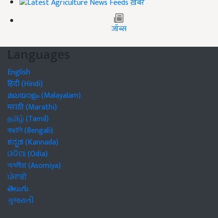
ख़बरें
जॉब्स
Languages
English
हिंदी (Hindi)
മലയാളം (Malayalam)
मराठी (Marathi)
தமிழ் (Tamil)
বাঙালি (Bengali)
ಕನ್ನಡ (Kannada)
ଓଡିଆ (Odia)
অসমীয়া (Asomiya)
ਪੰਜਾਬੀ
తెలుగు
ગુજરાતી