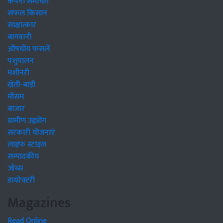
कंपनी समाचार
सफल किसान
साक्षात्कार
बागवानी
औषधीय फसलें
पशुपालन
मशीनरी
खेती-बाड़ी
मौसम
बाजार
ग्रामीण उद्द्योग
सरकारी योजनाएं
लाइफ स्टाइल
सम्पादकीय
जॉब्स
डायरेक्टरी
Magazines
Read Online