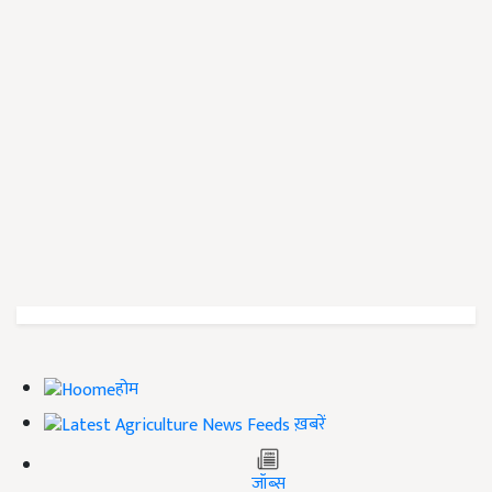
होम
ख़बरें
जॉब्स