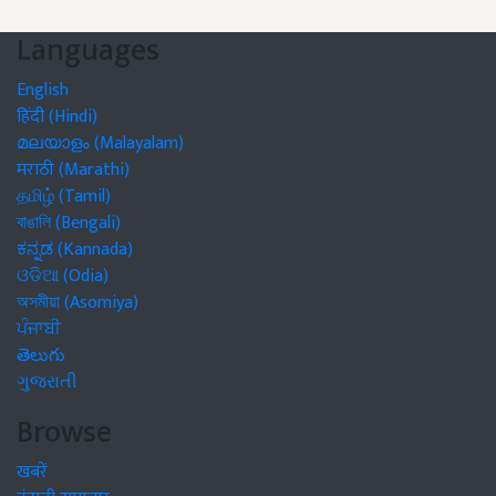
Languages
English
हिंदी (Hindi)
മലയാളം (Malayalam)
मराठी (Marathi)
தமிழ் (Tamil)
বাঙালি (Bengali)
ಕನ್ನಡ (Kannada)
ଓଡିଆ (Odia)
অসমীয়া (Asomiya)
ਪੰਜਾਬੀ
తెలుగు
ગુજરાતી
Browse
खबरें