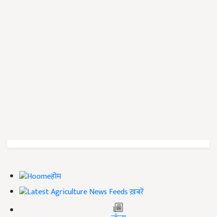
होम
ख़बरें