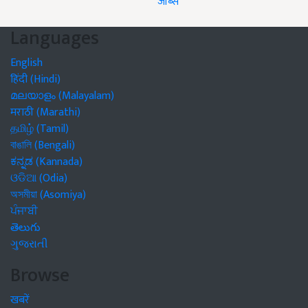
जॉब्स
Languages
English
हिंदी (Hindi)
മലയാളം (Malayalam)
मराठी (Marathi)
தமிழ் (Tamil)
বাঙালি (Bengali)
ಕನ್ನಡ (Kannada)
ଓଡିଆ (Odia)
অসমীয়া (Asomiya)
ਪੰਜਾਬੀ
తెలుగు
ગુજરાતી
Browse
खबरें