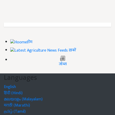
होम
ख़बरें
जॉब्स
Languages
English
हिंदी (Hindi)
മലയാളം (Malayalam)
मराठी (Marathi)
தமிழ் (Tamil)