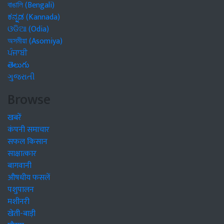
বাঙালি (Bengali)
ಕನ್ನಡ (Kannada)
ଓଡିଆ (Odia)
অসমীয়া (Asomiya)
ਪੰਜਾਬੀ
తెలుగు
ગુજરાતી
Browse
खबरें
कंपनी समाचार
सफल किसान
साक्षात्कार
बागवानी
औषधीय फसलें
पशुपालन
मशीनरी
खेती-बाड़ी