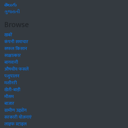
తెలుగు
ગુજરાતી
Browse
खबरें
कंपनी समाचार
सफल किसान
साक्षात्कार
बागवानी
औषधीय फसलें
पशुपालन
मशीनरी
खेती-बाड़ी
मौसम
बाजार
ग्रामीण उद्द्योग
सरकारी योजनाएं
लाइफ स्टाइल