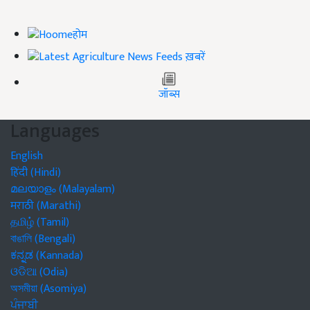
होम
ख़बरें
जॉब्स
Languages
English
हिंदी (Hindi)
മലയാളം (Malayalam)
मराठी (Marathi)
தமிழ் (Tamil)
বাঙালি (Bengali)
ಕನ್ನಡ (Kannada)
ଓଡିଆ (Odia)
অসমীয়া (Asomiya)
ਪੰਜਾਬੀ