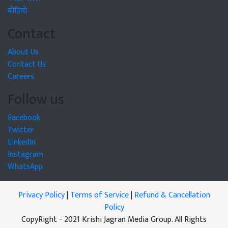
वीडियो
Contact
About Us
Contact Us
Careers
Follow us
Facebook
Twitter
LinkedIn
Instagram
WhatsApp
Privacy Policy
|
Terms of Service
|
Refund & Cancellation
Policy
CopyRight - 2021 Krishi Jagran Media Group. All Rights