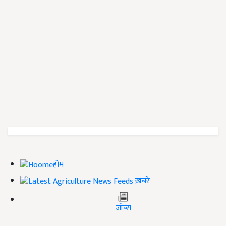
होम
ख़बरें
जॉब्स