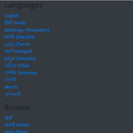
Languages
English
हिंदी (Hindi)
മലയാളം (Malayalam)
मराठी (Marathi)
தமிழ் (Tamil)
বাঙালি (Bengali)
ಕನ್ನಡ (Kannada)
ଓଡିଆ (Odia)
অসমীয়া (Asomiya)
ਪੰਜਾਬੀ
తెలుగు
ગુજરાતી
Browse
खबरें
कंपनी समाचार
सफल किसान