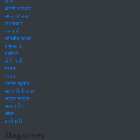
खबरें
कंपनी समाचार
सफल किसान
साक्षात्कार
बागवानी
औषधीय फसलें
पशुपालन
मशीनरी
खेती-बाड़ी
मौसम
बाजार
ग्रामीण उद्द्योग
सरकारी योजनाएं
लाइफ स्टाइल
सम्पादकीय
जॉब्स
डायरेक्टरी
Magazines