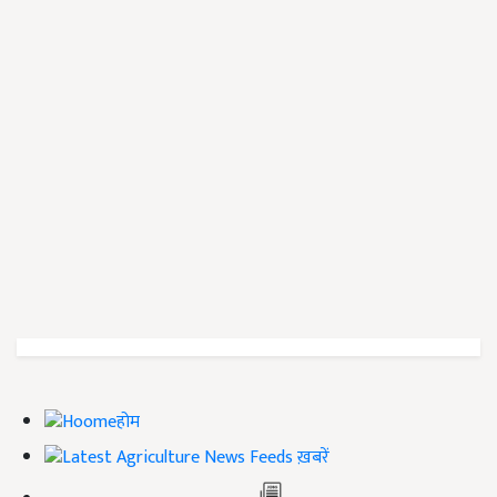
होम
ख़बरें