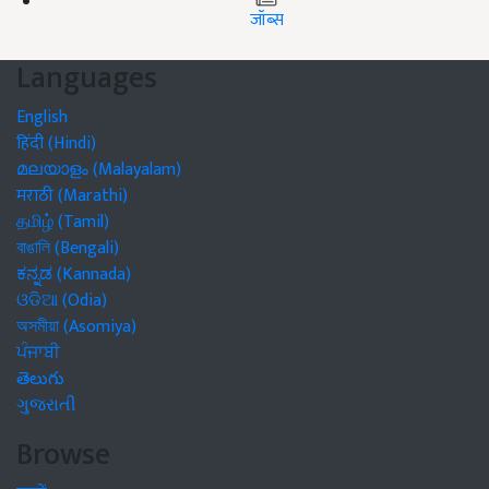
जॉब्स
Languages
English
हिंदी (Hindi)
മലയാളം (Malayalam)
मराठी (Marathi)
தமிழ் (Tamil)
বাঙালি (Bengali)
ಕನ್ನಡ (Kannada)
ଓଡିଆ (Odia)
অসমীয়া (Asomiya)
ਪੰਜਾਬੀ
తెలుగు
ગુજરાતી
Browse