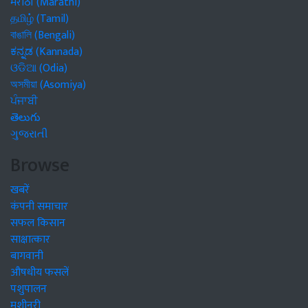
मराठी (Marathi)
தமிழ் (Tamil)
বাঙালি (Bengali)
ಕನ್ನಡ (Kannada)
ଓଡିଆ (Odia)
অসমীয়া (Asomiya)
ਪੰਜਾਬੀ
తెలుగు
ગુજરાતી
Browse
खबरें
कंपनी समाचार
सफल किसान
साक्षात्कार
बागवानी
औषधीय फसलें
पशुपालन
मशीनरी