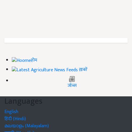
होम
ख़बरें
जॉब्स
Languages
English
हिंदी (Hindi)
മലയാളം (Malayalam)