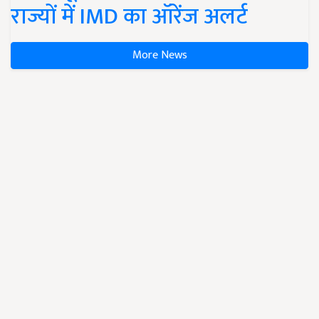
राज्यों में IMD का ऑरेंज अलर्ट
More News