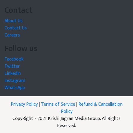
Contact
About Us
Contact Us
Careers
Follow us
Facebook
Twitter
LinkedIn
Instagram
WhatsApp
Privacy Policy
|
Terms of Service
|
Refund & Cancellation
Policy
CopyRight - 2021 Krishi Jagran Media Group. All Rights
Reserved.