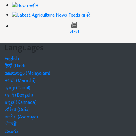
होम
ख़बरें
जॉब्स
Languages
English
हिंदी (Hindi)
മലയാളം (Malayalam)
मराठी (Marathi)
தமிழ் (Tamil)
বাঙালি (Bengali)
ಕನ್ನಡ (Kannada)
ଓଡିଆ (Odia)
অসমীয়া (Asomiya)
ਪੰਜਾਬੀ
తెలుగు