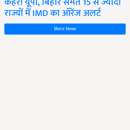
कहर! यूपी, बिहार समेत 15 से ज्यादा
राज्यों में IMD का ऑरेंज अलर्ट
More News