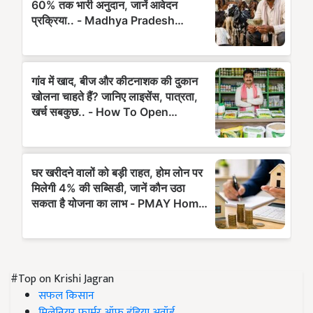
#Top on Krishi Jagran
सफल किसान
मिलेनियर फार्मर ऑफ इंडिया अवॉर्ड