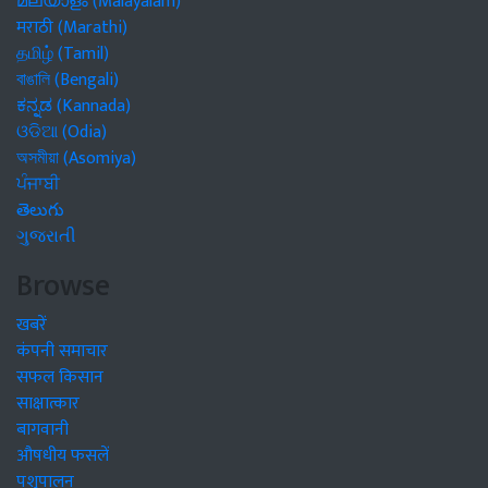
മലയാളം (Malayalam)
मराठी (Marathi)
தமிழ் (Tamil)
বাঙালি (Bengali)
ಕನ್ನಡ (Kannada)
ଓଡିଆ (Odia)
অসমীয়া (Asomiya)
ਪੰਜਾਬੀ
తెలుగు
ગુજરાતી
Browse
खबरें
कंपनी समाचार
सफल किसान
साक्षात्कार
बागवानी
औषधीय फसलें
पशुपालन