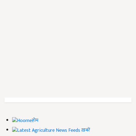
होम
ख़बरें