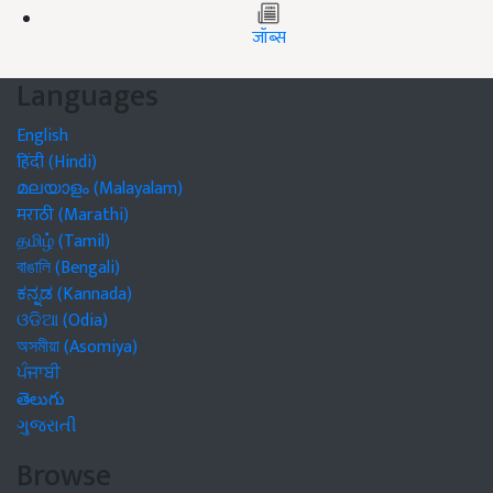
जॉब्स
Languages
English
हिंदी (Hindi)
മലയാളം (Malayalam)
मराठी (Marathi)
தமிழ் (Tamil)
বাঙালি (Bengali)
ಕನ್ನಡ (Kannada)
ଓଡିଆ (Odia)
অসমীয়া (Asomiya)
ਪੰਜਾਬੀ
తెలుగు
ગુજરાતી
Browse